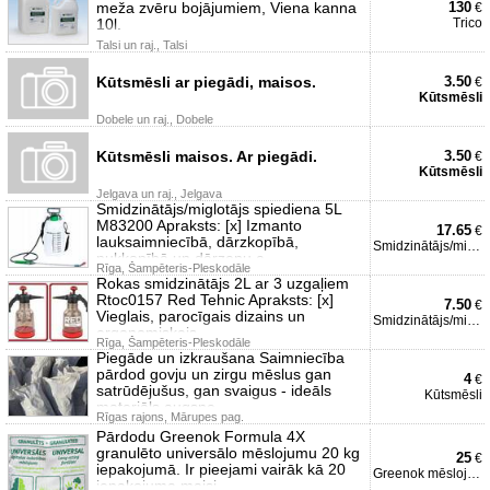
meža zvēru bojājumiem, Viena kanna
130
€
10l.
Trico
Talsi un raj., Talsi
Kūtsmēsli ar piegādi, maisos.
3.50
€
Kūtsmēsli
Dobele un raj., Dobele
Kūtsmēsli maisos. Ar piegādi.
3.50
€
Kūtsmēsli
Jelgava un raj., Jelgava
Smidzinātājs/miglotājs spiediena 5L
M83200 Apraksts: [x] Izmanto
17.65
€
lauksaimniecībā, dārzkopībā,
Smidzinātājs/miglotājs
puķkopībā un dārzeņu a
Rīga, Šampēteris-Pleskodāle
Rokas smidzinātājs 2L ar 3 uzgaļiem
Rtoc0157 Red Tehnic Apraksts: [x]
7.50
€
Vieglais, parocīgais dizains un
Smidzinātājs/miglotājs
ergonomiskais
Rīga, Šampēteris-Pleskodāle
Piegāde un izkraušana Saimniecība
pārdod govju un zirgu mēslus gan
4
€
satrūdējušus, gan svaigus - ideāls
Kūtsmēsli
materiāls augsne
Rīgas rajons, Mārupes pag.
Pārdodu Greenok Formula 4X
granulēto universālo mēslojumu 20 kg
25
€
iepakojumā. Ir pieejami vairāk kā 20
Greenok mēslojums
iepakojuma maisi.