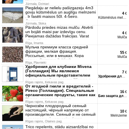
Organiskie
Jūrmala, Dzintari
Piegādaju ar nelielu pašizgazeju 4m3
govju kūtsmēslus un auglīgu melnzemi
4
€
. Ir fasēti maisos 50l. 4-5eiro.
Kūtsmēslus melnzemi
Доставлю н
Jūrmala, Sloka
Pārdodu priedes mizas mulču. Atvērti
un bojāti maisi par izdevīgu cenu.
4
€
Pieejamas dažādas frakcijas. Varat
Mulča
atbraukt
Rīga, Imanta
Мульча премиум класса средней
фракции, мелкая фракция.
55
€
Россыпью, или в мешках. Кора
Mulča
сосны. Доставка 3-16м3.
Rīga, Pļavnieki
Удобрения для клубники Mivena
(Голландия) Мы являемся
7
€
официальным представителем
Удобрения для клубники
голландской компании Mivena в
Rīgas rajons, Ķekavas pag.
Латвии
От ягодной гнили и вредителей -
Pireco (Голландия). Специальные
16
€
органические продукты, такие как
Био защита для клубники
Pireco, которые помог
Rīgas rajons, Ķekavas pag.
Чернозём плодородный сеяный
настоящий, чёрный напрямую от
10
€
производителя. Сеяный и не сеяный
Melnzeme
плодородный чернозём богат
Rīgas rajons, Olaines pag.
Trico repelents, stādu aizsardzībai no