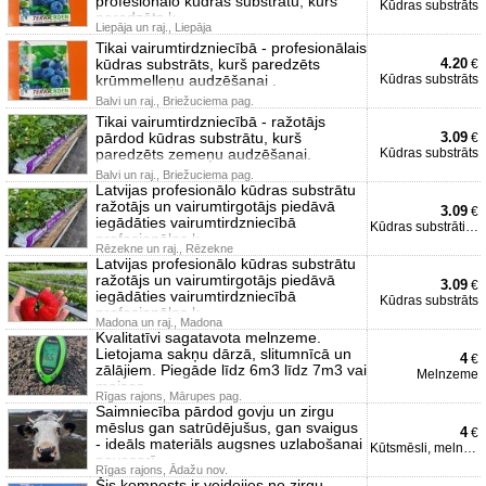
profesionālo kūdras substrātu, kurš
Kūdras substrāts
paredzēts k
Liepāja un raj., Liepāja
Tikai vairumtirdzniecībā - profesionālais
kūdras substrāts, kurš paredzēts
4.20
€
krūmmelleņu audzēšanai .
Kūdras substrāts
Balvi un raj., Briežuciema pag.
Tikai vairumtirdzniecībā - ražotājs
pārdod kūdras substrātu, kurš
3.09
€
paredzēts zemeņu audzēšanai.
Kūdras substrāts
Balvi un raj., Briežuciema pag.
Latvijas profesionālo kūdras substrātu
ražotājs un vairumtirgotājs piedāvā
3.09
€
iegādāties vairumtirdzniecībā
Kūdras substrāti un kūdra
profesionālos k
Rēzekne un raj., Rēzekne
Latvijas profesionālo kūdras substrātu
ražotājs un vairumtirgotājs piedāvā
3.09
€
iegādāties vairumtirdzniecībā
Kūdras substrāts
profesionālos k
Madona un raj., Madona
Kvalitatīvi sagatavota melnzeme.
Lietojama sakņu dārzā, slitumnīcā un
4
€
zālājiem. Piegāde līdz 6m3 līdz 7m3 vai
Melnzeme
maisos
Rīgas rajons, Mārupes pag.
Saimniecība pārdod govju un zirgu
mēslus gan satrūdējušus, gan svaigus
4
€
- ideāls materiāls augsnes uzlabošanai
Kūtsmēsli, melnzeme
pavasarī,
Rīgas rajons, Ādažu nov.
Šis komposts ir veidojies no zirgu