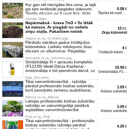
Kur gan vēl niecīgāka litra cena, ja tajā
pie tam ierēķināti piegādes izdevumi.
0.08
€
Šķelda dārzam pa 8 centi litrā- lētāk
Šķelda kā mulča dārzam
Jūrmala, Valteri
Nepārmaksā - krava 7m3 = 5x lētāk
kā maisos. Ar piegādi no neliela
15
€/t.
zirgu staļļa. Pakaišiem netiek
Zirgu kūtsmēsli
izmantotas skaidas
Jelgava un raj., Ozolnieku pag.
Pārdodu vairākus gadus trūdējušus
kūtsmēslus. Lielisks mēslojums Jūsu
4
€
dārzam un siltumnīcai. Piegādāju
Trūdējuši kūtsmēsli
Aizkraukles n
Aizkraukle un raj., Kokneses pag.
Smidzinātājs 5l + sprauslu komplekts
(P12239) Ideāli Dārza Kopšanai -
19.99
€
smidzinātājs ir ļoti piemērots dārzā, uz
Smidzinātājs P12239
zemes
Rīga, Dārzciems
Tikai vairumtirdzniecībā - ražotājs
pārdod profesionālo kūdras substrātu,
3.09
€
kurš paredzēts zemeņu audzēšanai,
Kūdras substrāts
iepakots Gro
Alūksne un raj., Alūksne
Latvijas profesionālo kūdras substrātu
ražotājs un vairumtirgotājs piedāvā
3.09
€
iegādāties vairumtirdzniecībā
Kūdras substrāts
profesionālos k
Preiļi un raj., Preiļi
Tikai vairumtirdzniecībā - profesionālo
kūdras substrātu ražotājs pārdod
4.20
€