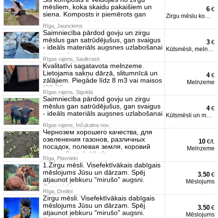
mēsliem, koka skaidu pakaišiem un
6
€
siena. Komposts ir piemērots gan
Zirgu mēslu komposts
jaunas augsnes sag
Rīga, Jaunciems
Saimniecība pārdod govju un zirgu
mēslus gan satrūdējušus, gan svaigus
3
€
- ideāls materiāls augsnes uzlabošanai
Kūtsmēsli, melnzeme
pavasarī,
Rīgas rajons, Saulkrasti
Kvalitatīvi sagatavota melnzeme.
Lietojama sakņu dārzā, slitumnīcā un
4
€
zālājiem. Piegāde līdz 8 m3 vai maisos
Melnzeme
(30-35
Rīgas rajons, Sigulda
Saimniecība pārdod govju un zirgu
mēslus gan satrūdējušus, gan svaigus
4
€
- ideāls materiāls augsnes uzlabošanai
Kūtsmēsli un melnzeme
pavasarī,
Rīgas rajons, Inčukalna nov.
Чернозем хорошего качества, для
озеленения газонов, различных
10
€/t.
посадок, полевая земля, коровий
Melnzeme
навоз. Дост. 1-18м3.
Rīga, Pļavnieki
1.Zirgu mēsli. Visefektīvākais dabīgais
mēslojums Jūsu un dārzam. Spēj
3.50
€
atjaunot jebkuru "mirušo" augsni.
Mēslojums
Organiski
Rīga, Dreiliņi
Zirgu mēsli. Visefektīvākais dabīgais
mēslojums Jūsu un dārzam. Spēj
3.50
€
atjaunot jebkuru "mirušo" augsni.
Mēslojums