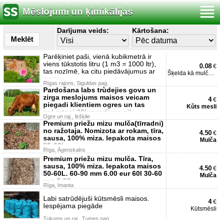
Mēslojumi un ķimikālijas
Darījuma veids:
Kārtošana:
Meklēt
Parēķiniet paši, vienā kubikmetrā ir
viens tūkstotis litru (1 m3 = 1000 ltr),
0.08
€
tas nozīmē, ka citu piedāvājumus ar
Šķelda kā mulča dārzam
manu v
Rīgas rajons, Siguldas pag.
Pardošana labs trùdejies govs un
zirga meslojums maisos veicam
4
€
piegadi klientiem ogres un tas
Kŭts mesli
apkartnei 30km radiusa sik
Ogre un raj., Ikšķile
Premium priežu mizu mulča(tīrradni)
no ražotaja. Nomizota ar rokam, tīra,
4.50
€
sausa, 100% miza. Iepakota maisos
Mulča
55-60L.
Rīga, Āgenskalns
Premium priežu mizu mulča. Tīra,
sausa, 100% miza. Iepakota maisos
4.50
€
50-60L. 60-90 mm 6.00 eur 60l 30-60
Mulča
mm 5.00
Rīga, Imanta
Labi satrūdējuši kūtsmēsli maisos.
4
€
Iespējama piegāde
Kūtsmēsli
Tukums un raj., Tumes pag.