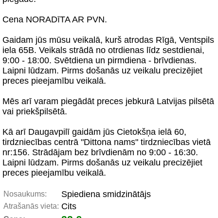
Cena NORADīTA AR PVN.
Gaidam jūs mūsu veikalā, kurš atrodas Rīgā, Ventspils
iela 65B. Veikals strādā no otrdienas līdz sestdienai,
9:00 - 18:00. Svētdiena un pirmdiena - brīvdienas.
Laipni lūdzam. Pirms došanās uz veikalu precizējiet
preces pieejamību veikalā.
Mēs arī varam piegādāt preces jebkurā Latvijas pilsētā
vai priekšpilsētā.
Kā arī Daugavpilī gaidām jūs Cietokšņa ielā 60,
tirdzniecības centrā "Dittona nams" tirdzniecības vietā
nr:156. Strādājam bez brīvdienām no 9:00 - 16:30.
Laipni lūdzam. Pirms došanās uz veikalu precizējiet
preces pieejamību veikalā.
Spiediena smidzinātājs
Nosaukums:
Cits
Atrašanās vieta: