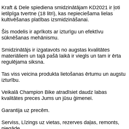
Kraft & Dele spiediena smidzinātājam KD2021 ir ļoti
ietilpīga tvertne (18 litri), kas nepieciešama lielas
kultivēšanas platības izsmidzināšanai.
Šis modelis ir aprīkots ar izturīgu un efektīvu
sūknēšanas mehānismu.
Smidzinātājs ir izgatavots no augstas kvalitātes
materiāliem un tajā pašā laikā ir viegls un tam ir ērta
regulējama siksna.
Tas viss veicina produkta lietošanas ērtumu un augstu
izturību.
Veikalā Champion Bike atradīsiet daudz labas
kvalitātes preces Jums un jūsu ģimenei.
Garantija uz precēm.
Serviss, Līzings uz vietas, rezerves daļas, remonts,
piegāde.