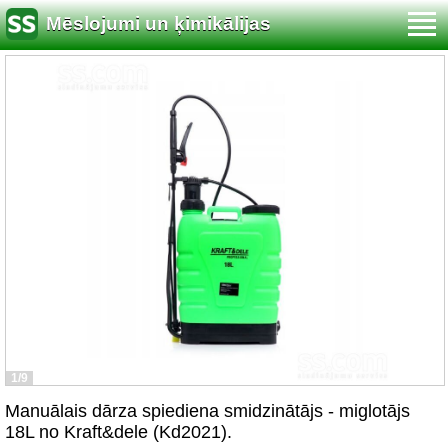
Mēslojumi un ķimikālijas
1/9
Manuālais dārza spiediena smidzinātājs - miglotājs
18L no Kraft&dele (Kd2021).