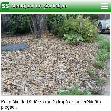
Mēslojumi un ķimikālijas
1/10
Koka šķelda kā dārza mulča kopā ar jau ierēķinātu
piegādi.