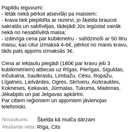
Papildu ieguvumi:
- lētāk nekā pērkot atsevišķi pa maisiem;
- krava tiek piepildīta ar rezervi, jo šķelda braucot
sakratās un sablīvējas, tādejādi Jūs iegūstat vairāk
nekā no nesablīvētā maisa;
- izdevīga cena par kubikmetru - salīdzinoši ar 50 litru
maisu, kas citur izmaksā 4-6€, pērkot no manis kravu,
tāds pats apjoms izmaksās 3€.
Cena ar iekļautu piegādi (180€ par kravu jeb 3
kubikmetriem) attiecas uz Rīgas, Pierīgas, Siguldas,
Inčukalna, Saulkrastu, Limbažu, Cēsu, Ropažu,
Līgatnes, Lielvārdes, Ogres, Skrīveru, Aizkraukles,
Kokneses, Ķekavas, Jūrmalas, Tukuma, Madonas,
Jēkabpils un pat Jelgavas apkārtni.
Par citiem reģioniem un apjomiem jāvienojas
telefoniski.
Šķelda kā mulča dārzam
Nosaukums:
Rīga, Cits
Atrašanās vieta: