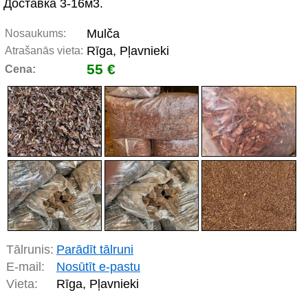
Доставка 3-16м3.
Mulča
Nosaukums:
Rīga, Pļavnieki
Atrašanās vieta:
55 €
Cena:
Tālrunis:
Parādīt tālruni
E-mail:
Nosūtīt e-pastu
Vieta:
Rīga, Pļavnieki