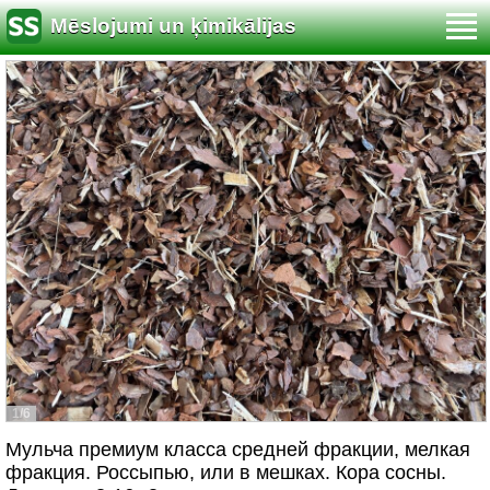
Mēslojumi un ķimikālijas
1/6
Мульча премиум класса средней фракции, мелкая
фракция. Россыпью, или в мешках. Кора сосны.