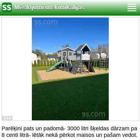
Mēslojumi un ķimikālijas
1/10
Parēķini pats un padomā- 3000 litri šķeldas dārzam pa
8 centi litrā- lētāk nekā pērkot maisos un pašam vedot.