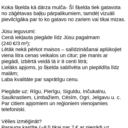
Koka šķelda kā dārza mulča- Šī šķelda tiek gatavota
no zāģētavas baļķu pārpalikumiem, tamdēļ vizuāli
pievilcīgāka par to ko gatavo no zariem vai tikai mizas.
Jūsu ieguvumi:
Cenā iekļauta piegāde līdz Jūsu pagalmam
(240 €/3 m³);
Lētāk nekā pērkot maisos – salīdzināšanai aplūkojiet
viena litra cenas veikalos un citur; pie manis ar
piegādi, izbērtā veidā tā ir 8 centi litrā;
Lielāks apjoms, jo šķelda sablīvēta un piepildīta līdz
malām;
Laba kvalitāte par saprātīgu cenu.
Piegāde uz: Rīgu, Pierīgu, Siguldu, Inčukalnu,
Saulkrastiem, Limbažiem, Cēsīm, Ogri, Jelgavu u. c.
Par citiem apjomiem un reģioniem vienojamies
telefoniski.
Vēlies izmēģināt?
Parauga kastīte (~8 l) tikai par 7 € ar piegādi uz