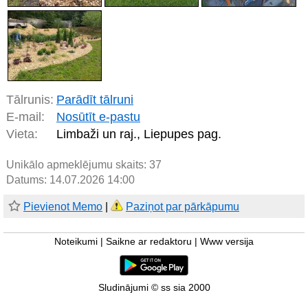
Tālrunis:
Parādīt tālruni
E-mail:
Nosūtīt e-pastu
Vieta:
Limbaži un raj., Liepupes pag.
Unikālo apmeklējumu skaits:
37
Datums: 14.07.2026 14:00
Pievienot Memo
|
Paziņot par pārkāpumu
Noteikumi
|
Saikne ar redaktoru
|
Www versija
Sludinājumi © ss sia 2000