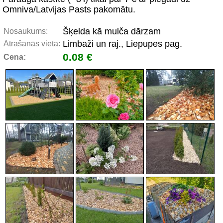
Omniva/Latvijas Pasts pakomātu.
Šķelda kā mulča dārzam
Nosaukums:
Limbaži un raj., Liepupes pag.
Atrašanās vieta:
0.08 €
Cena: