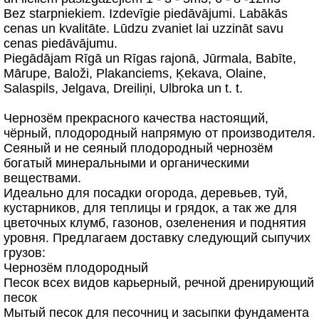
Bez starpniekiem. Izdevīgie piedāvājumi. Labākās
cenas un kvalitāte. Lūdzu zvaniet lai uzzināt savu
cenas piedāvājumu.
Piegādājam Rīgā un Rīgas rajonā, Jūrmala, Babīte,
Mārupe, Baloži, Plakanciems, Ķekava, Olaine,
Salaspils, Jelgava, Dreiliņi, Ulbroka un t. t.
Чернозём прекрасного качества настоящий,
чёрный, плодородный напрямую от производителя.
Сеяный и не сеяный плодородный чернозём
богатый минеральными и органическими
веществами.
Идеально для посадки огорода, деревьев, туй,
кустарников, для теплицы и грядок, а так же для
цветочных клумб, газонов, озеленения и поднятия
уровня. Предлагаем доставку следующий сыпучих
грузов:
Чернозём плодородный
Песок всех видов карьерный, речной дренирующий
песок
Мытый песок для песочниц и засыпки фундамента