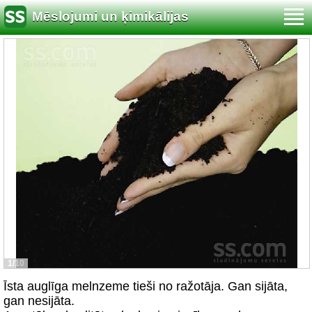
Mēslojumi un ķimikālijas
1/10
Īsta auglīga melnzeme tieši no ražotāja. Gan sijāta,
gan nesijāta.