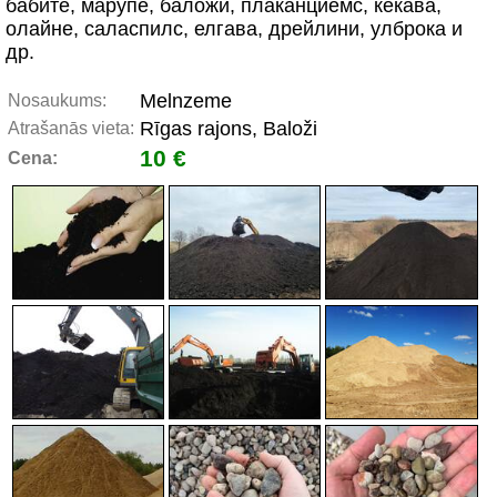
бабите, марупе, баложи, плаканциемс, кекава,
олайне, саласпилс, елгава, дрейлини, улброка и
др.
Melnzeme
Nosaukums:
Rīgas rajons, Baloži
Atrašanās vieta:
10 €
Cena: