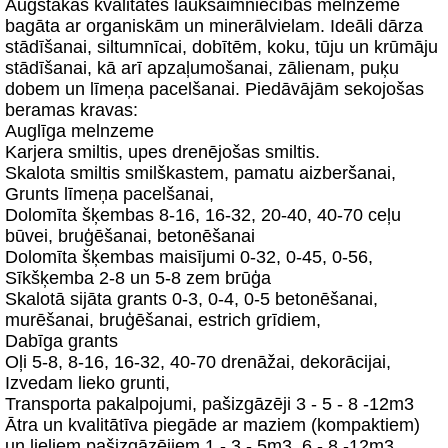
Augstākas kvalitātes lauksaimniecības melnzeme
bagāta ar organiskām un minerālvielam. Ideāli dārza
stādīšanai, siltumnīcai, dobītēm, koku, tūju un krūmāju
stādīšanai, kā arī apzaļumošanai, zālienam, puķu
dobem un līmeņa pacelšanai. Piedāvājām sekojošas
beramas kravas:
Auglīga melnzeme
Karjera smiltis, upes drenējošas smiltis.
Skalota smiltis smilškastem, pamatu aizberšanai,
Grunts līmeņa pacelšanai,
Dolomīta šķembas 8-16, 16-32, 20-40, 40-70 ceļu
būvei, bruģēšanai, betonēšanai
Dolomīta šķembas maisījumi 0-32, 0-45, 0-56,
Sīkšķemba 2-8 un 5-8 zem brūģa
Skalotā sijāta grants 0-3, 0-4, 0-5 betonēšanai,
murēšanai, bruģēšanai, estrich grīdiem,
Dabīga grants
Oļi 5-8, 8-16, 16-32, 40-70 drenāžai, dekorācijai,
Izvedam lieko grunti,
Transporta pakalpojumi, pašizgāzēji 3 - 5 - 8 -12m3
Ātra un kvalitātīva piegāde ar maziem (kompaktiem)
un lieliem pašizgāzējiem 1 - 3 - 5m3, 6 - 8 -12m3