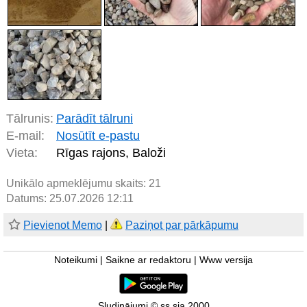
Tālrunis:
Parādīt tālruni
E-mail:
Nosūtīt e-pastu
Vieta:
Rīgas rajons, Baloži
Unikālo apmeklējumu skaits:
21
Datums: 25.07.2026 12:11
Pievienot Memo
|
Paziņot par pārkāpumu
Noteikumi
|
Saikne ar redaktoru
|
Www versija
Sludinājumi © ss sia 2000