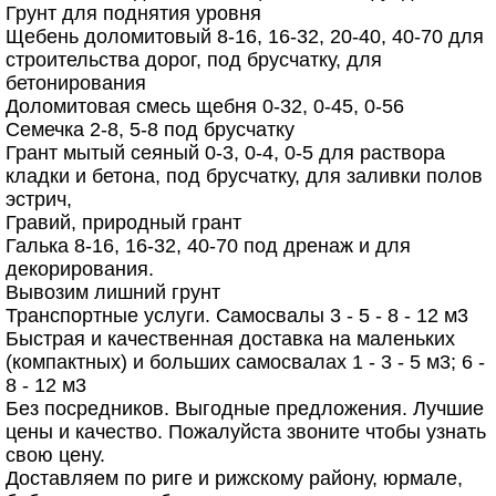
Грунт для поднятия уровня
Щебень доломитовый 8-16, 16-32, 20-40, 40-70 для
строительства дорог, под брусчатку, для
бетонирования
Доломитовая смесь щебня 0-32, 0-45, 0-56
Семечка 2-8, 5-8 под брусчатку
Грант мытый сеяный 0-3, 0-4, 0-5 для раствора
кладки и бетона, под брусчатку, для заливки полов
эстрич,
Гравий, природный грант
Галька 8-16, 16-32, 40-70 под дренаж и для
декорирования.
Вывозим лишний грунт
Транспортные услуги. Самосвалы 3 - 5 - 8 - 12 м3
Быстрая и качественная доставка на маленьких
(компактных) и больших самосвалах 1 - 3 - 5 м3; 6 -
8 - 12 м3
Без посредников. Выгодные предложения. Лучшие
цены и качество. Пожалуйста звоните чтобы узнать
свою цену.
Доставляем по риге и рижскому району, юрмале,