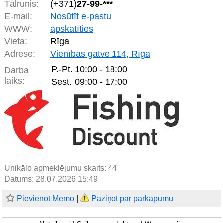
Tālrunis:
(+371)
27-99-***
E-mail:
Nosūtīt e-pastu
WWW:
apskatīties
Vieta:
Rīga
Adrese:
Vienības gatve 114, Rīga
P.-Pt.
10:00 - 18:00
Darba
laiks:
Sest.
09:00 - 17:00
Unikālo apmeklējumu skaits:
44
Datums: 28.07.2026 15:49
Pievienot Memo
|
Paziņot par pārkāpumu