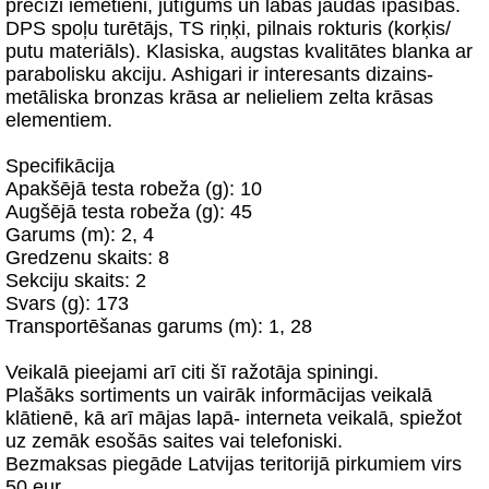
precīzi iemetieni, jūtīgums un labas jaudas īpašības.
DPS spoļu turētājs, TS riņķi, pilnais rokturis (korķis/
putu materiāls). Klasiska, augstas kvalitātes blanka ar
parabolisku akciju. Ashigari ir interesants dizains-
metāliska bronzas krāsa ar nelieliem zelta krāsas
elementiem.
Specifikācija
Apakšējā testa robeža (g): 10
Augšējā testa robeža (g): 45
Garums (m): 2, 4
Gredzenu skaits: 8
Sekciju skaits: 2
Svars (g): 173
Transportēšanas garums (m): 1, 28
Veikalā pieejami arī citi šī ražotāja spiningi.
Plašāks sortiments un vairāk informācijas veikalā
klātienē, kā arī mājas lapā- interneta veikalā, spiežot
uz zemāk esošās saites vai telefoniski.
Bezmaksas piegāde Latvijas teritorijā pirkumiem virs
50 eur.