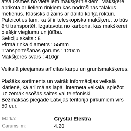
atsauksmes no vietējiem makšķerniekiem. Makšķere
aprikota ar lieliem rinķiem kas nodrošinās tālākus
metienus. Klasisks dizains ar dalīto korķa rokturi.
Pateicoties tam, ka šī ir teleskopiska makšķere, to būs
ērti transportēt. Izgatavota no karbona, kas makšķerei
piešķir vieglumu un jūtību.
Sekciju skaits : 8
Pirmā rinķa diametrs : 55mm
Transportēšanas garums : 120cm
Makšķeres svars : 410gr
Veikalā pieejamas arī citas karpu un gruntsmakšķeres.
Plašāks sortiments un vairāk informācijas veikalā
klātienē, kā arī mājas lapā- interneta veikalā, spiežot
uz zemāk esošās saites vai telefoniski.
Bezmaksas piegāde Latvijas teritorijā pirkumiem virs
50 eur.
Crystal Elektra
Marka:
4.20
Garums, m: