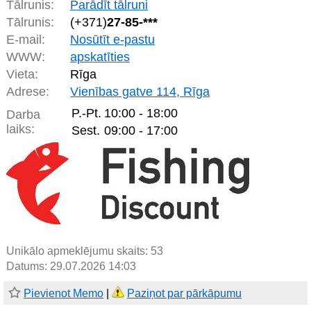
Tālrunis:
Parādīt tālruni
Tālrunis:
(+371)
27-85-***
E-mail:
Nosūtīt e-pastu
WWW:
apskatīties
Vieta:
Rīga
Adrese:
Vienības gatve 114, Rīga
P.-Pt.
10:00 - 18:00
Darba
laiks:
Sest.
09:00 - 17:00
Unikālo apmeklējumu skaits:
53
Datums: 29.07.2026 14:03
Pievienot Memo
|
Paziņot par pārkāpumu