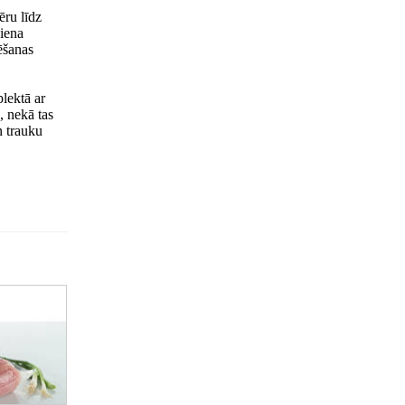
ru līdz
iena
ēšanas
lektā ar
, nekā tas
n trauku