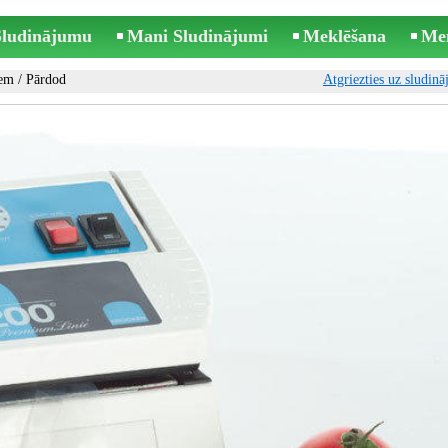
 Sludinājumu
Mani Sludinājumi
Meklēšana
Me
iem
/ Pārdod
Atgriezties uz sludin