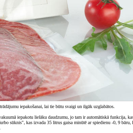
rādājumu iepakošanai, lai tie būtu svaigi un ilgāk uzglabātos.
vakuumā iepakotu lielāku daudzumu, jo tam ir automātiskā funkcija, kas
bo sūknis", kas izvada 35 litrus gaisa minūtē ar spiedienu -0, 9 bāru, 
.