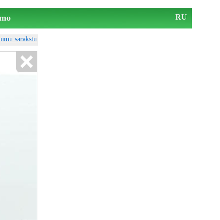
mo
RU
ājumu sarakstu