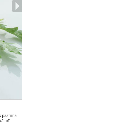
 paātrina
kā arī