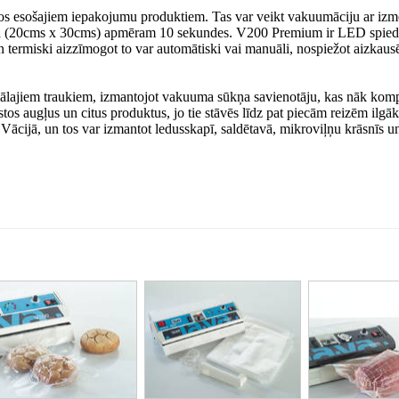
s esošajiem iepakojumu produktiem. Tas var veikt vakuumāciju ar izmē
siņa (20cms x 30cms) apmēram 10 sekundes. V200 Premium ir LED spied
un termiski aizzīmogot to var automātiski vai manuāli, nospiežot aizkaus
ālajiem traukiem, izmantojot vakuuma sūkņa savienotāju, kas nāk komp
kstos augļus un citus produktus, jo tie stāvēs līdz pat piecām reizēm ilgāk
i Vācijā, un tos var izmantot ledusskapī, saldētavā, mikroviļņu krāsnīs u