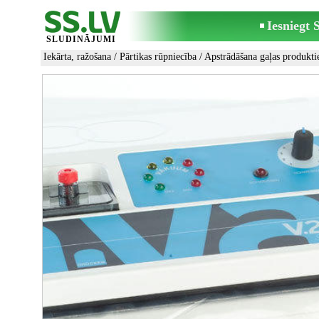
Iesniegt
SLUDINĀJUMI
Iekārta, ražošana
/
Pārtikas rūpniecība
/
Apstrādāšana gaļas produkt