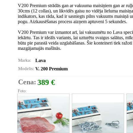
V200 Premium strādās gan ar vakuuma maisiņiem gan ar ruļļo
30cms (12 collas), un likvidēs gaisu no vidēja lieluma mai
indikators, kas rāda, kad ir sasniegts pilns vakuums maisiņā 
pogu. Aizkausēšanas process aizņem aptuveni 5 sekundes.
V200 Premium var izmantot arī, lai vakuumētu no Lava speci
iekārtu. Tas ir ideāls variants, lai uzturētu svaigus salātus, mī
būtu pie parastā veida uzglabāšanas. Šie konteineri tiek ražot
mazgājamajās mašīnās.
Marka:
Lava
Modelis:
V. 200 Premium
Cena:
389 €
Foto: