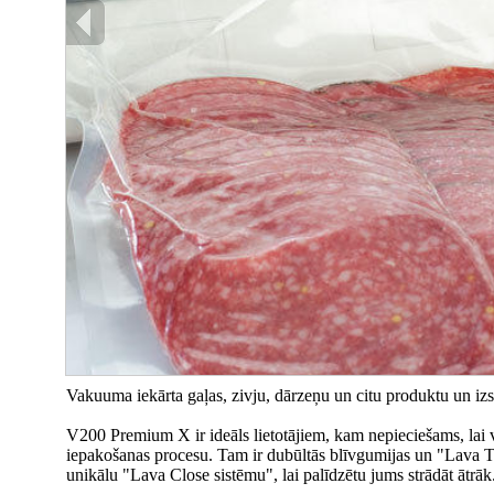
Vakuuma iekārta gaļas, zivju, dārzeņu un citu produktu un izst
V200 Premium X ir ideāls lietotājiem, kam nepieciešams, lai 
iepakošanas procesu. Tam ir dubūltās blīvgumijas un "Lava Tur
unikālu "Lava Close sistēmu", lai palīdzētu jums strādāt ātrāk