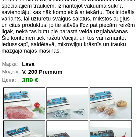
speciālajiem traukiem, izmantojot vakuuma sūkņa
savienotāju, kas nāk komplektā ar iekārtu. Tas ir ideāls
variants, lai uzturētu svaigus salātus, mīkstos augļus
un citus produktus, jo tie stāvēs līdz pat piecām reizēm
ilgāk, nekā tas būtu pie parastā veida uzglabāšanas.
Šie konteineri tiek ražoti Vācijā, un tos var izmantot
ledusskapī, saldētavā, mikroviļņu krāsnīs un trauku
mazgājamajās mašīnās.
Lava
Марка:
V. 200 Premium
Модель:
389 €
Цена: