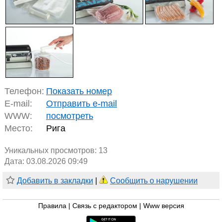
Телефон:
Показать номер
E-mail:
Отправить e-mail
WWW:
посмотреть
Место:
Рига
Уникальных просмотров:
13
Дата: 03.08.2026 09:49
Добавить в закладки
|
Сообщить о нарушении
Правила
|
Связь с редактором
|
Www версия