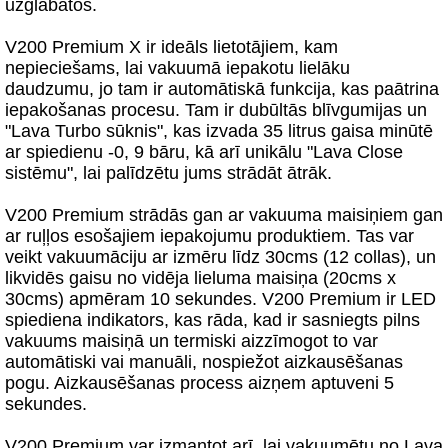
uzglabātos.
V200 Premium X ir ideāls lietotājiem, kam
nepieciešams, lai vakuumā iepakotu lielāku
daudzumu, jo tam ir automātiskā funkcija, kas paātrina
iepakošanas procesu. Tam ir dubūltās blīvgumijas un
"Lava Turbo sūknis", kas izvada 35 litrus gaisa minūtē
ar spiedienu -0, 9 bāru, kā arī unikālu "Lava Close
sistēmu", lai palīdzētu jums strādāt ātrāk.
V200 Premium strādās gan ar vakuuma maisiņiem gan
ar ruļļos esošajiem iepakojumu produktiem. Tas var
veikt vakuumāciju ar izmēru līdz 30cms (12 collas), un
likvidēs gaisu no vidēja lieluma maisiņa (20cms x
30cms) apmēram 10 sekundes. V200 Premium ir LED
spiediena indikators, kas rāda, kad ir sasniegts pilns
vakuums maisiņā un termiski aizzīmogot to var
automātiski vai manuāli, nospiežot aizkausēšanas
pogu. Aizkausēšanas process aizņem aptuveni 5
sekundes.
V200 Premium var izmantot arī, lai vakuumētu no Lava