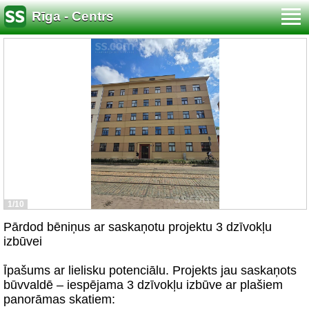
Rīga - Centrs
1/10
Pārdod bēniņus ar saskaņotu projektu 3 dzīvokļu
izbūvei
Īpašums ar lielisku potenciālu. Projekts jau saskaņots
būvvaldē – iespējama 3 dzīvokļu izbūve ar plašiem
panorāmas skatiem: