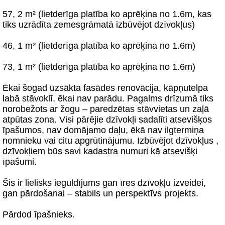
57, 2 m² (lietderīga platība ko aprēķina no 1.6m, kas
tiks uzrādīta zemesgrāmatā izbūvējot dzīvokļus)
46, 1 m² (lietderīga platība ko aprēķina no 1.6m)
73, 1 m² (lietderīga platība ko aprēķina no 1.6m)
Ēkai šogad uzsākta fasādes renovācija, kāpņutelpa
labā stāvoklī, ēkai nav parādu. Pagalms drīzumā tiks
norobežots ar žogu – paredzētas stāvvietas un zaļā
atpūtas zona. Visi pārējie dzīvokļi sadalīti atsevišķos
īpašumos, nav domājamo daļu, ēkā nav ilgtermiņa
nomnieku vai citu apgrūtinājumu. Izbūvējot dzīvokļus ,
dzīvokļiem būs savi kadastra numuri kā atsevišķi
īpašumi.
Šis ir lielisks ieguldījums gan īres dzīvokļu izveidei,
gan pārdošanai – stabils un perspektīvs projekts.
Pārdod īpašnieks.