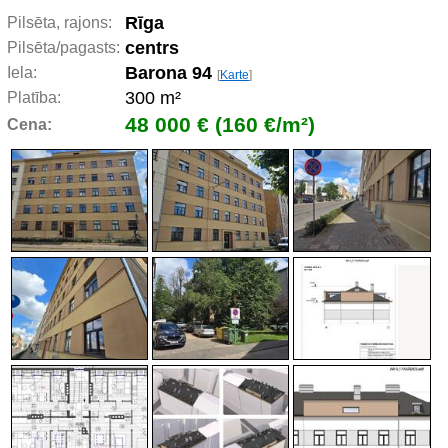
Rīga
Pilsēta, rajons:
centrs
Pilsēta/pagasts:
Barona 94
Iela:
[
Karte
]
300 m²
Platība:
48 000 € (160 €/m²)
Cena: