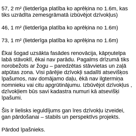
57, 2 m² (lietderīga platība ko aprēķina no 1.6m, kas
tiks uzrādīta zemesgrāmatā izbūvējot dzīvokļus)
46, 1 m² (lietderīga platība ko aprēķina no 1.6m)
73, 1 m² (lietderīga platība ko aprēķina no 1.6m)
Ēkai šogad uzsākta fasādes renovācija, kāpņutelpa
labā stāvoklī, ēkai nav parādu. Pagalms drīzumā tiks
norobežots ar žogu – paredzētas stāvvietas un zaļā
atpūtas zona. Visi pārējie dzīvokļi sadalīti atsevišķos
īpašumos, nav domājamo daļu, ēkā nav ilgtermiņa
nomnieku vai citu apgrūtinājumu. Izbūvējot dzīvokļus ,
dzīvokļiem būs savi kadastra numuri kā atsevišķi
īpašumi.
Šis ir lielisks ieguldījums gan īres dzīvokļu izveidei,
gan pārdošanai – stabils un perspektīvs projekts.
Pārdod īpašnieks.