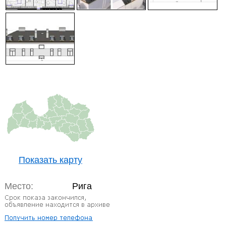
Показать карту
Место:
Рига