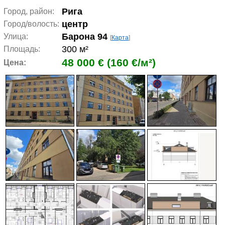
Рига
Город, район:
центр
Город/волость:
Барона 94
Улица:
[
Карта
]
300 м²
Площадь:
48 000 € (160 €/м²)
Цена: