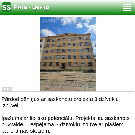
Рига - Центр
1/10
Pārdod bēniņus ar saskaņotu projektu 3 dzīvokļu
izbūvei
Īpašums ar lielisku potenciālu. Projekts jau saskaņots
būvvaldē – iespējama 3 dzīvokļu izbūve ar plašiem
panorāmas skatiem: