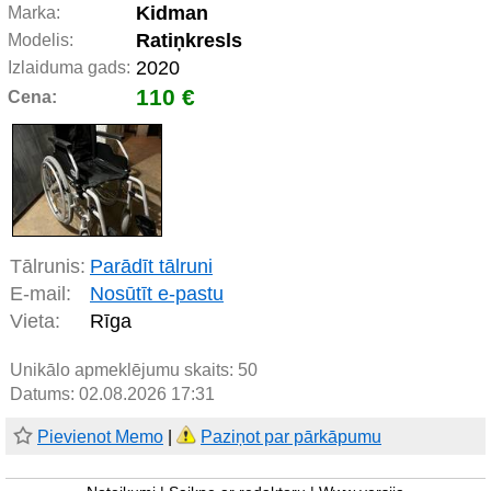
Kidman
Marka:
Ratiņkresls
Modelis:
2020
Izlaiduma gads:
110 €
Cena:
Tālrunis:
Parādīt tālruni
E-mail:
Nosūtīt e-pastu
Vieta:
Rīga
Unikālo apmeklējumu skaits:
50
Datums: 02.08.2026 17:31
Pievienot Memo
|
Paziņot par pārkāpumu