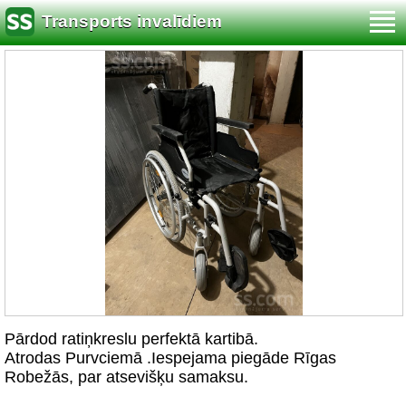
Transports invalīdiem
Pārdod ratiņkreslu perfektā kartibā.
Atrodas Purvciemā .Iespejama piegāde Rīgas
Robežās, par atsevišķu samaksu.