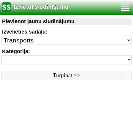
Izvietot sludinājumu
Noteikumi
|
Saikne ar redaktoru
|
Www versija
Pievienot jaunu sludinājumu
Sludinājumi © ss sia 2000
Izvēlieties sadaļu:
Kategorija: