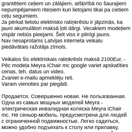
grantētiem ceļiem un zālājiem, atšķirībā no šaurajiem
nepumpējamiem riteņiem kuri lietojami tikai pa cietiem
ceļu segumiem.
Ja pērkat lietotu elektrisko ratiņkrēslu ir jāpzinās, ka
jauni akumulātori maksā ļoti dārgi. Vecakiem modeļiem
vispār nebūs pieejami. Šeit viss ir pilnīgi jauns.
Nav nesaprotams Latvijas interneta veikalu
piedāvātais ražotāja zīmols.
Veikalos šis elektriskais ratiņkrēsls maksā 2100Eur, -
Pēc modeļa Meyra iChair mc google variet apskatīties
cenas, teh. datus un video.
Zvaniet e-mailu apmeklēju reti.
Varam vienoties par piegādi.
Продается. Совершенно новая. Не пользованная.
Одна из самых мощных моделей Meyra -
электрическая инвалидная коляска Meyra iChair
mc. Не сеньор-мобиль, предусмотрена для людей
с ограниченной подвижностью. Легко садиться,
можно удобно подъехать к столу или прилавку,