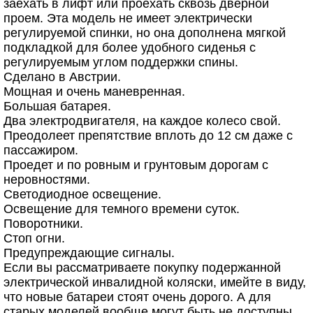
заехать в лифт или проехать сквозь дверной
проем. Эта модель не имеет электрически
регулируемой спинки, но она дополнена мягкой
подкладкой для более удобного сиденья с
регулируемым углом поддержки спины.
Сделано в Австрии.
Мощная и очень маневренная.
Большая батарея.
Два электродвигателя, на каждое колесо свой.
Преодолеет препятствие вплоть до 12 см даже с
пассажиром.
Проедет и по ровным и грунтовым дорогам с
неровностями.
Светодиодное освещение.
Освещение для темного времени суток.
Поворотники.
Стоп огни.
Предупреждающие сигналы.
Если вы рассматриваете покупку подержанной
электрической инвалидной коляски, имейте в виду,
что новые батареи стоят очень дорого. А для
старых моделей вообще могут быть не доступны.