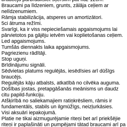
Braucami pa līdzeniem, grunts, zālāja ceļiem ar
nelīdzenumiem.
Rāmja stabilizācija, atsperes un amortizātori.
5ci ātruma režīmi.
Svarīgi, ka ir viss nepieciešamais apgaismojums lai
pārvietotos pa gājēju ietvēm vai koplietošanas ceļiem.
Led apgaismojums.
Tumšās diennakts laika apgaismojums.
Pagriezienu rādītāji.
Stop uguņi.
Brīdinājumu signāli.
Sēdvietas platums regulējās, iesēdīsies arī dūšīgs
braucējs.
Regulējās kāju atbalsts, atkatībā no cilvēka auguma.
Došības jostas, pretapgāšanās meānisms un daudz
citu papild-funkciju.
Atšķirībā no saliekamajiem ratiņkrēsliem, rāmis ir
fundamentāls, stabils un ilgmūžīgs, neizļurkāsies.
Visi aksuāri iepakojumā.
Platie ne tikai aizmugurējamie riteņi bet arī priekšējie
riteņi ir paplašināti un pumpējami tātad braucami arī pa