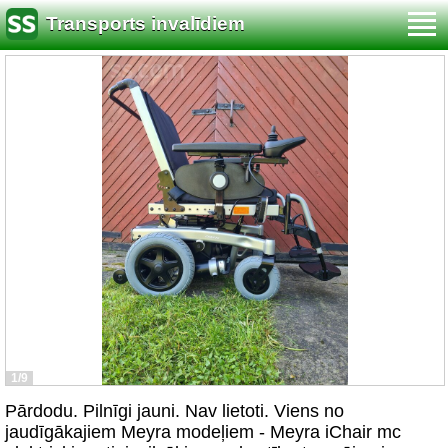
Transports invalīdiem
1/9
Pārdodu. Pilnīgi jauni. Nav lietoti. Viens no
jaudīgākajiem Meyra modeļiem - Meyra iChair mc