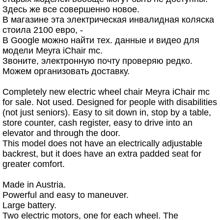
Здесь же все совершенно новое.
В магазине эта электрическая инвалидная коляска
стоила 2100 евро, -
В Google можно найти тех. данные и видео для
модели Meyra iChair mc.
Звоните, электронную почту проверяю редко.
Можем организовать доставку.
Completely new electric wheel chair Meyra iChair mc
for sale. Not used. Designed for people with disabilities
(not just seniors). Easy to sit down in, stop by a table,
store counter, cash register, easy to drive into an
elevator and through the door.
This model does not have an electrically adjustable
backrest, but it does have an extra padded seat for
greater comfort.
Made in Austria.
Powerful and easy to maneuver.
Large battery.
Two electric motors, one for each wheel. The