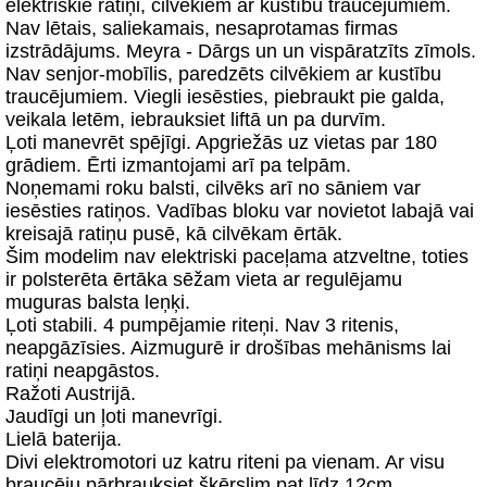
elektriskie ratiņi, cilvēkiem ar kustību traucējumiem.
Nav lētais, saliekamais, nesaprotamas firmas
izstrādājums. Meyra - Dārgs un un vispāratzīts zīmols.
Nav senjor-mobīlis, paredzēts cilvēkiem ar kustību
traucējumiem. Viegli iesēsties, piebraukt pie galda,
veikala letēm, iebrauksiet liftā un pa durvīm.
Ļoti manevrēt spējīgi. Apgriežās uz vietas par 180
grādiem. Ērti izmantojami arī pa telpām.
Noņemami roku balsti, cilvēks arī no sāniem var
iesēsties ratiņos. Vadības bloku var novietot labajā vai
kreisajā ratiņu pusē, kā cilvēkam ērtāk.
Šim modelim nav elektriski paceļama atzveltne, toties
ir polsterēta ērtāka sēžam vieta ar regulējamu
muguras balsta leņķi.
Ļoti stabili. 4 pumpējamie riteņi. Nav 3 ritenis,
neapgāzīsies. Aizmugurē ir drošības mehānisms lai
ratiņi neapgāstos.
Ražoti Austrijā.
Jaudīgi un ļoti manevrīgi.
Lielā baterija.
Divi elektromotori uz katru riteni pa vienam. Ar visu
braucēju pārbrauksiet šķērslim pat līdz 12cm.