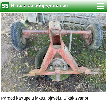
Навесное оборудование
Pārdod kartupeļu lakstu pļāvēju. Sīkāk zvanot