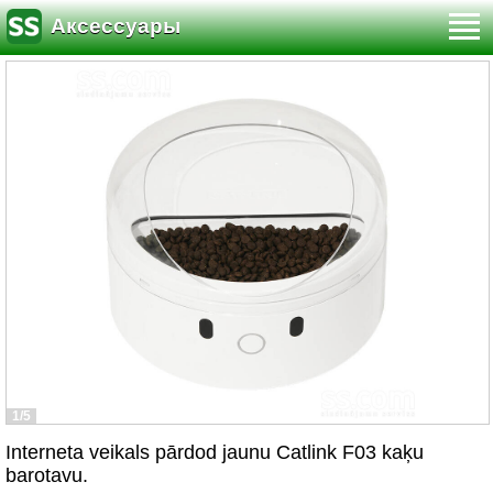
Аксессуары
1/5
Interneta veikals pārdod jaunu Catlink F03 kaķu
barotavu.