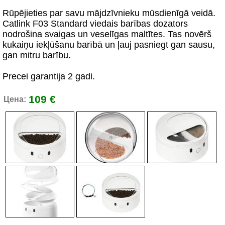
Rūpējieties par savu mājdzīvnieku mūsdienīgā veidā.
Catlink F03 Standard viedais barības dozators
nodrošina svaigas un veselīgas maltītes. Tas novērš
kukaiņu iekļūšanu barībā un ļauj pasniegt gan sausu,
gan mitru barību.
Precei garantija 2 gadi.
109 €
Цена: