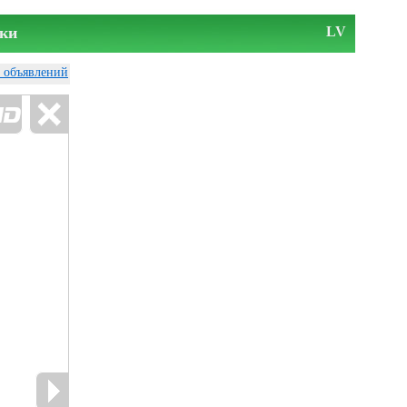
ки
LV
у объявлений