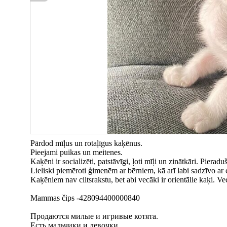
Pārdod mīļus un rotaļīgus kaķēnus.
Pieejami puikas un meitenes.
Kaķēni ir socializēti, patstāvīgi, ļoti mīļi un zinātkāri. Pieradu
Lieliski piemēroti ģimenēm ar bērniem, kā arī labi sadzīvo ar
Kaķēniem nav ciltsrakstu, bet abi vecāki ir orientālie kaķi. Ve
Mammas čips -428094400000840
Продаются милые и игривые котята.
Есть мальчики и девочки.