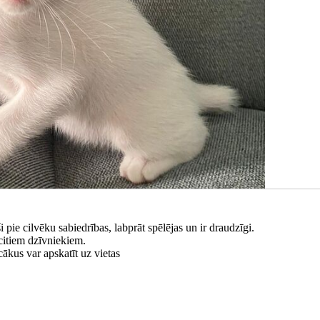
ši pie cilvēku sabiedrības, labprāt spēlējas un ir draudzīgi.
 citiem dzīvniekiem.
cākus var apskatīt uz vietas