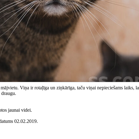
vietu. Viņa ir rotaļīga un ziņkārīga, taču viņai nepieciešams laiks, la
o draugu.
tos jaunai videi.
 datums 02.02.2019.