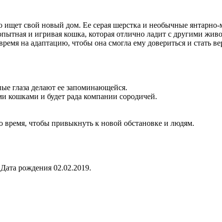
ю ищет свой новый дом. Ее серая шерстка и необычные янтарно
бопытная и игривая кошка, которая отлично ладит с другими жив
ремя на адаптацию, чтобы она смогла ему довериться и стать в
ные глаза делают ее запоминающейся.
ми кошками и будет рада компании сородичей.
о время, чтобы привыкнуть к новой обстановке и людям.
 Дата рождения 02.02.2019.