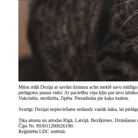
Mūsu mīļā Dezija ar savām dzintara acīm meklē savu mūžīgo māj
pielāgotos jaunai videi. Ar pacietību viņa kļūs par tavu labāk
Vakcinēta, sterilizēta, čipēta. Pieradināta pie kaķu tualeta.
Svarīgi: Dezijai nepieciešams nedaudz vairāk laika, lai pielāgo
Tika atrasta un atrodas Rīgā, Latvijā. Bezšķirnes. Dzimšanas
Čips Nr. 993011200026190.
Reģistrēta LDC sistēmā.