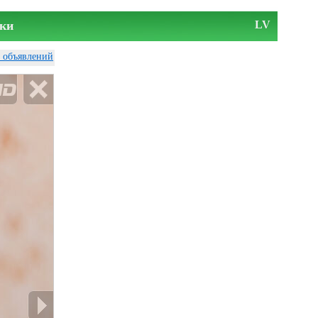
ки
LV
у объявлений