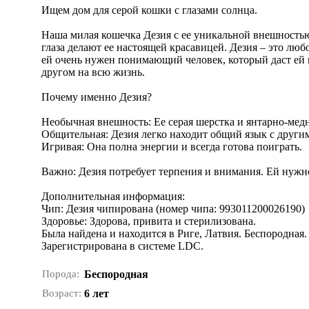
Ищем дом для серой кошки с глазами солнца.
Наша милая кошечка Дезия с ее уникальной внешность
глаза делают ее настоящей красавицей. Дезия – это лю
ей очень нужен понимающий человек, который даст ей в
другом на всю жизнь.
Почему именно Дезия?
Необычная внешность: Ее серая шерстка и янтарно-мед
Общительная: Дезия легко находит общий язык с други
Игривая: Она полна энергии и всегда готова поиграть.
Важно: Дезия потребует терпения и внимания. Ей нужн
Дополнительная информация:
Чип: Дезия чипирована (номер чипа: 993011200026190)
Здоровье: Здорова, привита и стерилизована.
Была найдена и находится в Риге, Латвия. Беспородная.
Зарегистрирована в системе LDC.
Порода:
Беспородная
Возраст:
6 лет