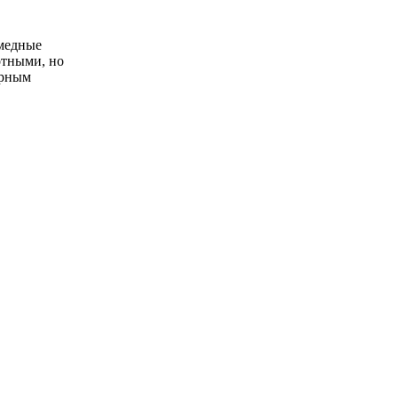
-медные
отными, но
ерным