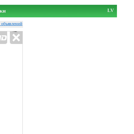
ки
LV
у объявлений