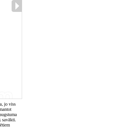
, jo viss
zmantot
u augstuma
 savākti.
ģētiem