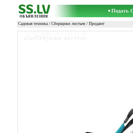
Подать 
ОБЪЯВЛЕНИЯ
Садовая техника
/
Сборщики листьев
/ Продают