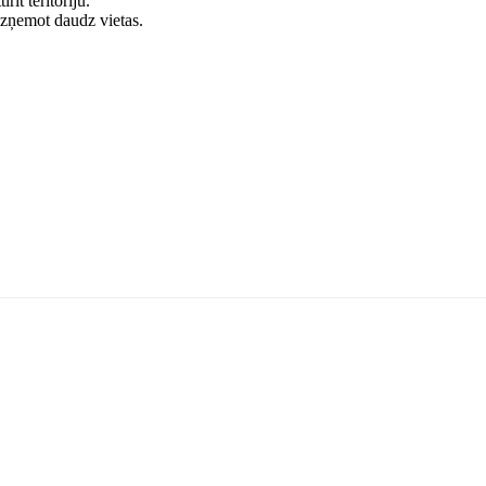
rīt teritoriju.
izņemot daudz vietas.