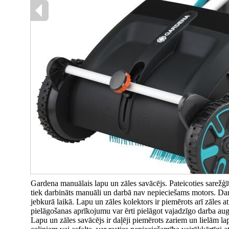
Gardena manuālais lapu un zāles savācējs. Pateicoties sarežģīta
tiek darbināts manuāli un darbā nav nepieciešams motors. Darbs
jebkurā laikā. Lapu un zāles kolektors ir piemērots arī zāles
pielāgošanas aprīkojumu var ērti pielāgot vajadzīgo darba augst
Lapu un zāles savācējs ir daļēji piemērots zariem un lielām l