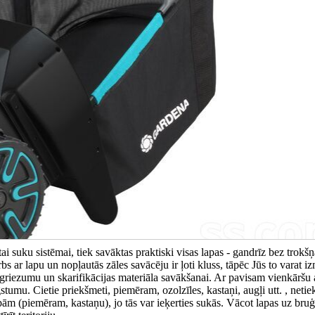
i suku sistēmai, tiek savāktas praktiski visas lapas - gandrīz bez trokšņa
 ar lapu un nopļautās zāles savācēju ir ļoti kluss, tāpēc Jūs to varat i
 atgriezumu un skarifikācijas materiāla savākšanai. Ar pavisam vienkārš
umu. Cietie priekšmeti, piemēram, ozolzīles, kastaņi, augļi utt. , netiek
apām (piemēram, kastaņu), jo tās var ieķerties sukās. Vācot lapas uz bru