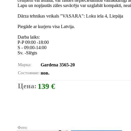
celiņiem vai asfalta, var rasties nepieciešamība vairākkārtīgi attī
Lapu un nopļautās zāles savācēju var uzglabāt kompakti, nea
Dārza tehnikas veikals "VASARA": Loku iela 4, Liepāja
Piegāde ar kurjeru visa Latvija.
Darba laiks:
P-P 09:00 -18:00
S - 09:00-14:00
Sv. -Slēgts
Марка:
Gardena 3565-20
Состояние:
нов.
Цена:
139 €
Фото: