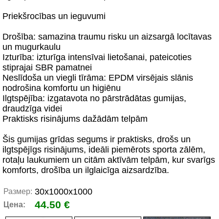
Priekšrocības un ieguvumi
Drošība: samazina traumu risku un aizsargā locītavas
un mugurkaulu
Izturība: izturīga intensīvai lietošanai, pateicoties
stiprajai SBR pamatnei
Neslīdoša un viegli tīrāma: EPDM virsējais slānis
nodrošina komfortu un higiēnu
Ilgtspējība: izgatavota no pārstrādātas gumijas,
draudzīga videi
Praktisks risinājums dažādām telpām
Šis gumijas grīdas segums ir praktisks, drošs un
ilgtspējīgs risinājums, ideāli piemērots sporta zālēm,
rotaļu laukumiem un citām aktīvām telpām, kur svarīgs
komforts, drošība un ilglaicīga aizsardzība.
30x1000x1000
Размер:
44.50 €
Цена: