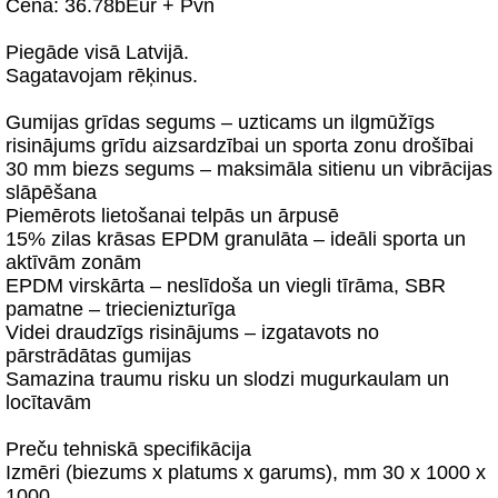
Cena: 36.78bEur + Pvn
Piegāde visā Latvijā.
Sagatavojam rēķinus.
Gumijas grīdas segums – uzticams un ilgmūžīgs
risinājums grīdu aizsardzībai un sporta zonu drošībai
30 mm biezs segums – maksimāla sitienu un vibrācijas
slāpēšana
Piemērots lietošanai telpās un ārpusē
15% zilas krāsas EPDM granulāta – ideāli sporta un
aktīvām zonām
EPDM virskārta – neslīdoša un viegli tīrāma, SBR
pamatne – triecienizturīga
Videi draudzīgs risinājums – izgatavots no
pārstrādātas gumijas
Samazina traumu risku un slodzi mugurkaulam un
locītavām
Preču tehniskā specifikācija
Izmēri (biezums x platums x garums), mm 30 x 1000 x
1000