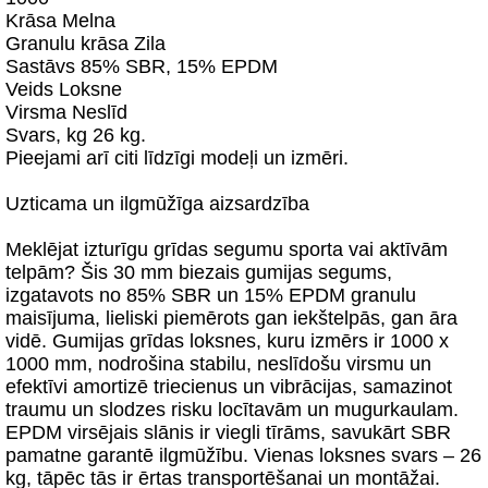
Krāsa Melna
Granulu krāsa Zila
Sastāvs 85% SBR, 15% EPDM
Veids Loksne
Virsma Neslīd
Svars, kg 26 kg.
Pieejami arī citi līdzīgi modeļi un izmēri.
Uzticama un ilgmūžīga aizsardzība
Meklējat izturīgu grīdas segumu sporta vai aktīvām
telpām? Šis 30 mm biezais gumijas segums,
izgatavots no 85% SBR un 15% EPDM granulu
maisījuma, lieliski piemērots gan iekštelpās, gan āra
vidē. Gumijas grīdas loksnes, kuru izmērs ir 1000 x
1000 mm, nodrošina stabilu, neslīdošu virsmu un
efektīvi amortizē triecienus un vibrācijas, samazinot
traumu un slodzes risku locītavām un mugurkaulam.
EPDM virsējais slānis ir viegli tīrāms, savukārt SBR
pamatne garantē ilgmūžību. Vienas loksnes svars – 26
kg, tāpēc tās ir ērtas transportēšanai un montāžai.