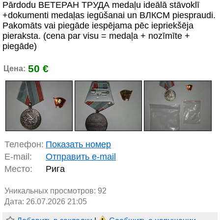
Pārdodu ВЕТЕРАН ТРУДА medaļu ideālā stāvoklī
+dokumenti medaļas iegūšanai un ВЛКСМ piespraudi.
Pakomāts vai piegāde iespējama pēc iepriekšēja
pieraksta. (cena par visu = medaļa + nozīmīte +
piegāde)
50 €
Цена:
Телефон:
Показать номер
E-mail:
Отправить e-mail
Место:
Рига
Уникальных просмотров:
92
Дата: 26.07.2026 21:05