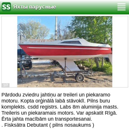
Яхты парусные
1/7
Pārdodu zviedru jahtiņu ar treileri un piekaramo
motoru. Kopta orģinālā labā stāvoklī. Pilns buru
komplekts. csdd registrs. Labs 8m aluminija masts.
Treileris un piekaramais motors. Var apskatit Rīgā.
Ērta jahta macībām un transportesanai.
. Fisksätra Debutant ( pilns nosaukums )