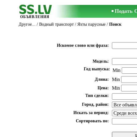
Подать 
ОБЪЯВЛЕНИЯ
Другое...
/
Водный транспорт
/
Яхты парусные
/
Поиск
Искомое слово или фраза:
Модель:
Год выпуска:
Min
Min
Длина:
Min
Цена:
Тип сделки:
Город, район:
Искать за период:
Сортировать по: