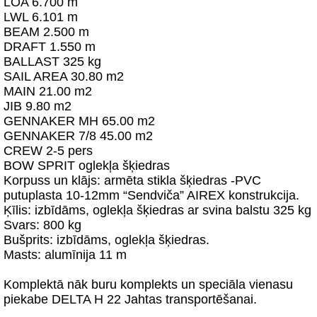
LOA 6.700 m
LWL 6.101 m
BEAM 2.500 m
DRAFT 1.550 m
BALLAST 325 kg
SAIL AREA 30.80 m2
MAIN 21.00 m2
JIB 9.80 m2
GENNAKER MH 65.00 m2
GENNAKER 7/8 45.00 m2
CREW 2-5 pers
BOW SPRIT oglekļa šķiedras
Korpuss un klājs: armēta stikla šķiedras -PVC
putuplasta 10-12mm “Sendviča” AIREX konstrukcija.
Ķīlis: izbīdāms, oglekļa šķiedras ar svina balstu 325 kg
Svars: 800 kg
Bušprits: izbīdāms, oglekļa šķiedras.
Masts: alumīnija 11 m
Komplektā nāk buru komplekts un speciāla vienasu
piekabe DELTA H 22 Jahtas transportēšanai.