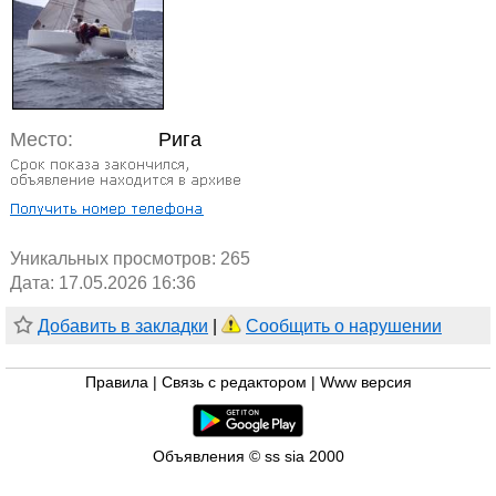
Место:
Рига
Уникальных просмотров:
265
Дата: 17.05.2026 16:36
Добавить в закладки
|
Сообщить о нарушении
Правила
|
Связь с редактором
|
Www версия
Объявления © ss sia 2000