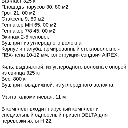
Балласт 325 кг
Площадь парусов 30, 80 м2
Грот 21, 00 м2
Стаксель 9, 80 м2
Геннакер MH 65, 00 м2
Геннакер 7/8 45, 00 м2
Экипаж 2-5 человек
Бушприт из углеродного волокна
Корпус и палуба: армированный стекловолокно -
ПВХ-пена 10-12 мм, конструкция сэндвич AIREX.
Киль: выдвижной, из углеродного волокна с опорой
из свинца 325 кг
Вес: 800 кг
Бушприт: выдвижной, из углеродного волокна.
Мачта: алюминиевая, 11 м
В комплект входит парусный комплект и
специальный одноосный прицеп DELTA для
перевозки яхты H 22.