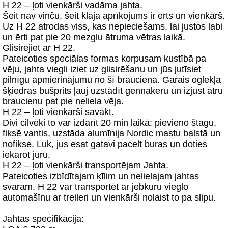
H 22 – ļoti vienkārši vadāma jahta.
Šeit nav vinču, šeit klāja aprīkojums ir ērts un vienkārš.
Uz H 22 atrodas viss, kas nepieciešams, lai justos labi
un ērti pat pie 20 mezglu ātruma vētras laikā.
Glisirējiet ar H 22.
Pateicoties speciālas formas korpusam kustībā pa
vēju, jahta viegli iziet uz glisirēšanu un jūs jutīsiet
pilnīgu apmierinājumu no šī brauciena. Garais oglekļa
šķiedras bušprits ļauj uzstādīt gennakeru un izjust ātru
braucienu pat pie neliela vēja.
H 22 – ļoti vienkārši savākt.
Divi cilvēki to var izdarīt 20 min laikā: pievieno štagu,
fiksē vantis, uzstāda alumīnija Nordic mastu balstā un
nofiksē. Lūk, jūs esat gatavi pacelt buras un doties
iekarot jūru.
H 22 – ļoti vienkārši transportējam Jahta.
Pateicoties izbīdītajam ķīlim un nelielajam jahtas
svaram, H 22 var transportēt ar jebkuru vieglo
automašīnu ar treileri un vienkārši nolaist to pa slipu.
Jahtas specifikācija: