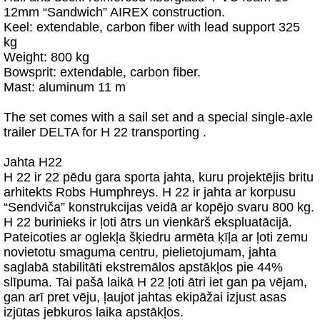
12mm “Sandwich” AIREX construction.
Keel: extendable, carbon fiber with lead support 325
kg
Weight: 800 kg
Bowsprit: extendable, carbon fiber.
Mast: aluminum 11 m
The set comes with a sail set and a special single-axle
trailer DELTA for H 22 transporting .
Jahta H22
H 22 ir 22 pēdu gara sporta jahta, kuru projektējis britu
arhitekts Robs Humphreys. H 22 ir jahta ar korpusu
“Sendviča” konstrukcijas veidā ar kopējo svaru 800 kg.
H 22 burinieks ir ļoti ātrs un vienkārš ekspluatācijā.
Pateicoties ar oglekļa šķiedru armēta ķīļa ar ļoti zemu
novietotu smaguma centru, pielietojumam, jahta
saglabā stabilitāti ekstremālos apstākļos pie 44%
slīpuma. Tai pašā laikā H 22 ļoti ātri iet gan pa vējam,
gan arī pret vēju, ļaujot jahtas ekipāžai izjust asas
izjūtas jebkuros laika apstākļos.