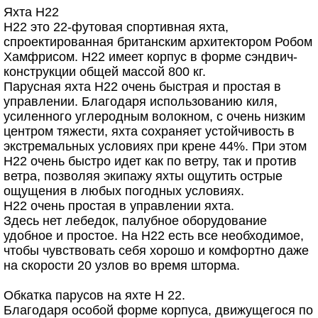
Яхта H22
H22 это 22-футовая спортивная яхта,
спроектированная британским архитектором Робом
Хамфрисом. H22 имеет корпус в форме сэндвич-
конструкции общей массой 800 кг.
Парусная яхта H22 очень быстрая и простая в
управлении. Благодаря использованию киля,
усиленного углеродным волокном, с очень низким
центром тяжести, яхта сохраняет устойчивость в
экстремальных условиях при крене 44%. При этом
H22 очень быстро идет как по ветру, так и против
ветра, позволяя экипажу яхты ощутить острые
ощущения в любых погодных условиях.
H22 очень простая в управлении яхта.
Здесь нет лебедок, палубное оборудование
удобное и простое. На H22 есть все необходимое,
чтобы чувствовать себя хорошо и комфортно даже
на скорости 20 узлов во время шторма.
Обкатка парусов на яхте H 22.
Благодаря особой форме корпуса, движущегося по