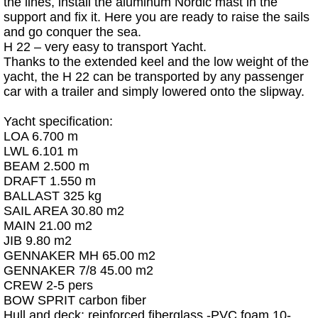
the lines, install the aluminum Nordic mast in the
support and fix it. Here you are ready to raise the sails
and go conquer the sea.
H 22 – very easy to transport Yacht.
Thanks to the extended keel and the low weight of the
yacht, the H 22 can be transported by any passenger
car with a trailer and simply lowered onto the slipway.
Yacht specification:
LOA 6.700 m
LWL 6.101 m
BEAM 2.500 m
DRAFT 1.550 m
BALLAST 325 kg
SAIL AREA 30.80 m2
MAIN 21.00 m2
JIB 9.80 m2
GENNAKER MH 65.00 m2
GENNAKER 7/8 45.00 m2
CREW 2-5 pers
BOW SPRIT carbon fiber
Hull and deck: reinforced fiberglass -PVC foam 10-