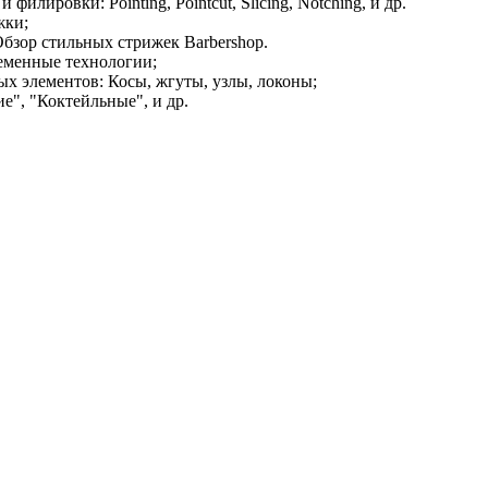
илировки: Pointing, Pointcut, Slicing, Notching, и др.
жки;
бзор стильных стрижек Barbershop.
ременные технологии;
х элементов: Косы, жгуты, узлы, локоны;
е", "Коктейльные", и др.