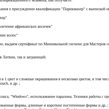
лификационного экзамена, Вы получаете:
вания о присуждении квалификации "Парикмахер" c выпиской о
хер"
летение африканских косичек"
ние волос"
Евро, выдаем сертификат по Минимальной гигиене для Мастеров 
 Латвии, так и заграницей.
в 1 цвет и сложные окрашивания в несколько цветов, в том чис
uch, и др. ;
фольга, "Windows", использование паралона. Техники работы с п
ованные формы, длинные и короткие постепенные формы и др. ;