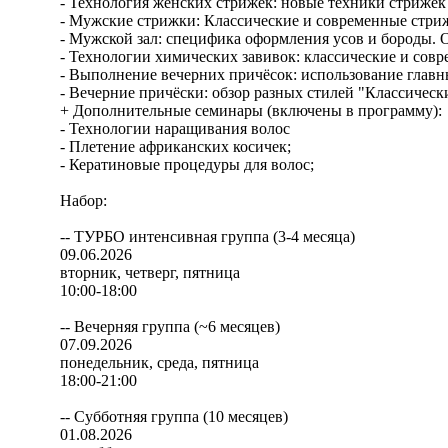
- Технология женских стрижек: новые техники стрижек и ф
- Мужские стрижки: Классические и современные стри
- Мужской зал: специфика оформления усов и бороды. О
- Технологии химических завивок: классические и сов
- Выполнение вечерних причёсок: использование главны
- Вечерние причёски: обзор разных стилей "Классически
+ Дополнительные семинары (включены в программу):
- Технологии наращивания волос
- Плетение африканских косичек;
- Кератиновые процедуры для волос;
Набор:
-- ТУРБО интенсивная группа (3-4 месяца)
09.06.2026
вторник, четверг, пятница
10:00-18:00
-- Вечерняя группа (~6 месяцев)
07.09.2026
понедельник, среда, пятница
18:00-21:00
-- Субботняя группа (10 месяцев)
01.08.2026