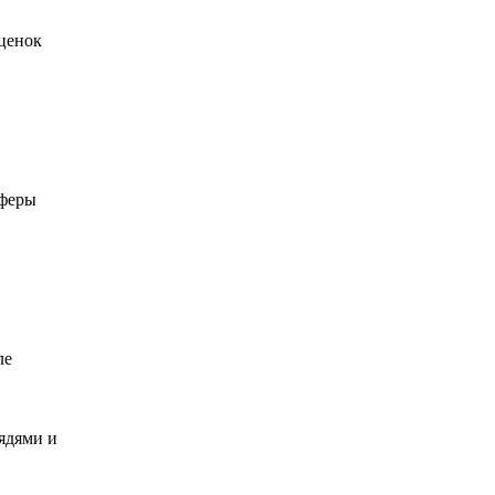
ценок
сферы
ле
рядями и