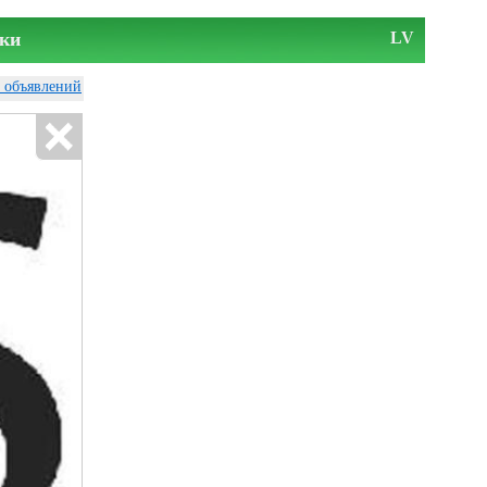
ки
LV
у объявлений