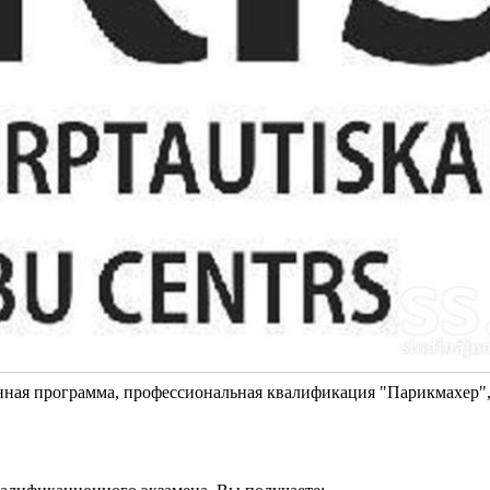
ннная программа, профессиональная квалификация "Парикмахер",