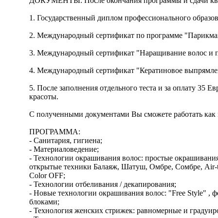
ДОКУМЕНТЫ: После окончания программы и сдачи ква
1. Государственный диплом профессионального образо
2. Международный сертификат по программе "Парикма
3. Международный сертификат "Наращивание волос и п
4. Международный сертификат "Кератиновое выпрямле
5. После заполнения отдельного теста и за оплату 35 
красоты.
С полученными документами Вы сможете работать как в
ПРОГРАММА:
- Санитария, гигиена;
- Материаловедение;
- Технологии окрашивания волос: простые окрашивания 
открытые техники Балаяж, Шатуш, Омбре, Сомбре, Air-to
Color OFF;
- Технологии отбеливания / декапирования;
- Новые технологии окрашивания волос: "Free Style" , 
блоками;
- Технология женских стрижек: равномерные и градуир