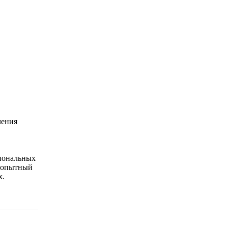
чения
сиональных
ю опытный
х.