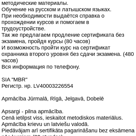
методические материалы.
Обучение на русском и латышском языках.
При необходимости выдаётся справка о
прохождении курсов и помогаем в
трудоустройстве.
Так же предлагаем продление сертификата без
экзамена, пройдя курсы (80 часов)
И возможность пройти курс на сертификат
охранника второго уровня без сдачи экзамена. (480
часов)
Вся информация по телефону.
SIA "MBR"
Регистр. нр. LV40003226554
Apmācība Jūrmalā, Rīgā, Jelgavā, Dobelē
Apsargi - pilna apmācība.
Cenā ietilpst viss, ieskaitot metodiskos materiālus.
Apmācība krievu un latviešu valodā.
Piedāvājam arī sertifikāta pagarināšanu bez eksāmena