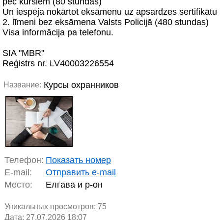
pēc kursiem (80 stundas)
Un iespēja nokārtot eksāmenu uz apsardzes sertifikātu
2. līmeni bez eksāmena Valsts Policijā (480 stundas)
Visa informācija pa telefonu.
SIA "MBR"
Reģistrs nr. LV40003226554
Курсы охранников
Название:
Телефон:
Показать номер
E-mail:
Отправить e-mail
Место:
Елгава и р-он
Уникальных просмотров:
75
Дата: 27.07.2026 18:07