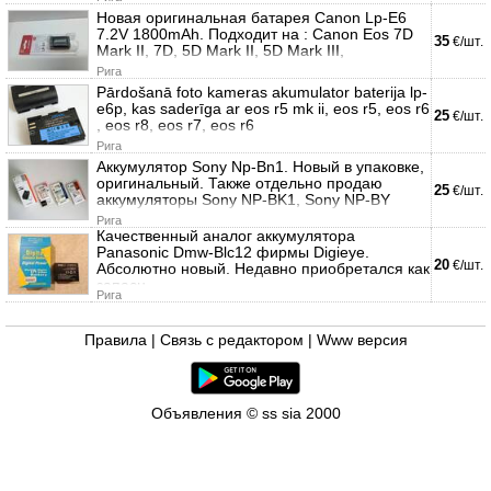
Новая оригинальная батарея Canon Lp-E6
7.2V 1800mAh. Подходит на : Canon Eos 7D
35
€/шт.
Mark II, 7D, 5D Mark II, 5D Mark III,
Рига
Pārdošanā foto kameras akumulator baterija lp-
e6p, kas saderīga ar eos r5 mk ii, eos r5, eos r6
25
€/шт.
, eos r8, eos r7, eos r6
Рига
Аккумулятор Sony Np-Bn1. Новый в упаковке,
оригинальный. Также отдельно продаю
25
€/шт.
аккумуляторы Sony NP-BK1, Sony NP-BY
Рига
Качественный аналог аккумулятора
Panasonic Dmw-Blc12 фирмы Digieye.
20
€/шт.
Абсолютно новый. Недавно приобретался как
запасн
Рига
Правила
|
Связь с редактором
|
Www версия
Объявления © ss sia 2000