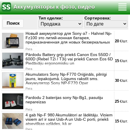
Аккумуляторы к фото, видео
технике
Тип сделки:
Сортировка:
Поиск
Новый аккумулятор для Sony α7 - Hahnel Np-
Fz100 это литий-ионная батарея,
20
€/шт.
предназначенная для новых беззеркальных
камер
Рига
Pārdodu Battery grip priekš Canon Eos 550D /
600D (Rebel T2i / T3i) vai priekš Canon Eos 6D
15
€/шт.
Piedāvāju ergonomisku un
Рига
Akumulators Sony Np-F770 Oriģināls, pilnīgi
jauns, iepakojumā. Lūgums rakstīt sms.
30
€/шт.
Аккумулятор Sony NP-F770 Ориг
Рига
Pardodu 2 baterijas sony Np-Bg1, pasutiju
25
nepareizas
€/шт.
Рига
4 gab Np-F 980 Akumulātori ar lādētāju. Viņiem
visiem arī ir savi Usb-A un Usb-C porti, priekš
15
€/шт.
atsevišķas uzlādes, kā ar
Рига