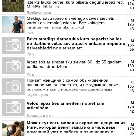
izteikts lauku būtne, kura pilsētā degunu iebāž reti.
174
Meklēju kādu, ku
43
Лимбажи и р-он
Meklēju savu īpašo un vienīgo dzīves sievieti,
М
varbūt esi iemaldījusies te. Bez kaitīgiem
185
ieradumiem, nesmēķēju, alkoh
43
Рига
Brivs stradigs darbarukis kurs nepazist bailes
М
no darbiem velas sev atrast vienkarsu nopietnu
185
dzivesbiedri nopietnam att
55
Рига
Iepazīšos ar simpātisku sievieti 30 līdz 55 gadiem
М
180
patīkamai draudzībai
40
Рига
Привет, женщина с самой обыкновенной
Ж
внешностью, не красотка, и не худышка, хочет
165
познакомиться с нормальным адекватным
43
Бауска и р-он
Vēlos iepazīties ar meiteni nopietnām
М
178
attiecībām.
42
Валмиера и р-он
Может тут есть милая и скромная девушка из
М
Риги, которая ценит эмпатию в человеке,
178
домашний уют и заботу в отношениях и
35