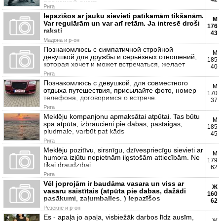
взаимной симп
Рига
Iepazīšos ar jauku sievieti patīkamām tikšanām.
М
Var regulārām un var arī retām. Ja intresē droši
176
raksti
43
Мадона и р-он
Познакомлюсь с симпатичной стройной
М
девушкой для дружбы и серьёзных отношений,
185
которая хочет и может встречаться, желает
40
Рига
Познакомлюсь с девушкой, для совместного
М
отдыха путешествия, присылайте фото, номер
170
телефона, договоримся о встрече.
37
Рига
Meklēju kompanjonu apmaksātai atpūtai. Tas būtu
М
spa atpūta, izbraucieni pie dabas, pastaigas,
185
pludmale, varbūt pat kāds
45
Рига
Meklēju pozitīvu, sirsnīgu, dzīvespriecīgu sievieti ar
М
humora izjūtu nopietnām ilgstošām attiecībām. Ne
179
tikai draudzībai
62
Рига
Vēl joprojām ir baudāma vasara un viss ar
Ж
vasaru saistītais (atpūta pie dabas, dažādi
160
pasākumi, zaļumballes. ) Iepazīšos
62
Резекне и р-он
Es - apaļa jo apaļa, visbiežāk darbos līdz ausīm,
Ж