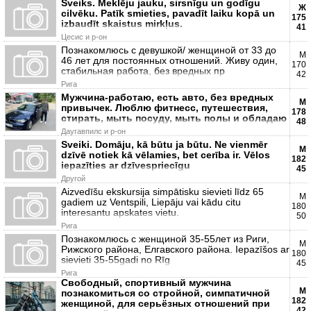
Sveiks. Meklēju jauku, sirsnīgu un godīgu
Ж
cilvēku. Patīk smieties, pavadīt laiku kopā un
175
izbaudīt skaistus mirkļus.
41
Цесис и р-он
Познакомлюсь с девушкой/ женщиной от 33 до
М
46 лет для постоянных отношений. Живу один,
170
стабильная работа, без вредных пр
42
Рига
Мужчина-работаю, есть авто, без вредных
М
привычек. Люблю фитнесс, путешествия,
178
стирать, мыть посуду, мыть полы и обладаю
48
Даугавпилс и р-он
Sveiki. Domāju, kā būtu ja būtu. Ne vienmēr
М
dzīvē notiek kā vēlamies, bet cerība ir. Vēlos
182
iepazīties ar dzīvespriecīgu
45
Другой
Aizvedīšu ekskursija simpātisku sievieti līdz 65
М
gadiem uz Ventspili, Liepāju vai kādu citu
180
interesantu apskates vietu.
50
Рига
Познакомлюсь с женщиной 35-55лет из Риги,
М
Рижского района, Елгавского района. Iepazīšos ar
180
sievieti 35-55gadi no Rīg
45
Рига
Свободный, спортивный мужчина
М
познакомиться со стройной, симпатичной
182
женщиной, для серьёзных отношений при
42