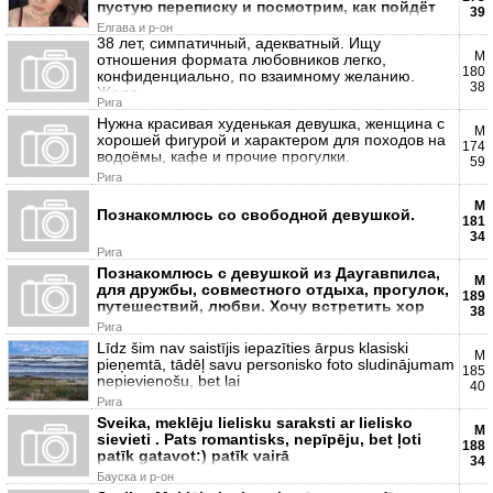
пустую переписку и посмотрим, как пойдёт
39
Елгава и р-он
38 лет, симпатичный, адекватный. Ищу
М
отношения формата любовников легко,
180
конфиденциально, по взаимному желанию.
38
Жела
Рига
Нужна красивая худенькая девушка, женщина с
М
хорошей фигурой и характером для походов на
174
водоёмы, кафе и прочие прогулки.
59
Рига
М
Познакомлюсь со свободной девушкой.
181
34
Рига
Познакомлюсь с девушкой из Даугавпилса,
М
для дружбы, совместного отдыха, прогулок,
189
путешествий, любви. Хочу встретить хор
38
Рига
Līdz šim nav saistījis iepazīties ārpus klasiski
М
pieņemtā, tādēļ savu personisko foto sludinājumam
185
nepievienošu, bet lai
40
Рига
Sveika, meklēju lielisku saraksti ar lielisko
М
sievieti . Pats romantisks, nepīpēju, bet ļoti
188
patīk gatavot:) patīk vairā
34
Бауска и р-он