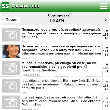
Знакомства
Сортировка:
Поиск
Познакомлюсь с милой, стройной девушкой
М
из Риги для общения, времяпрепровождения
195
от 28 лет.
40
Рига
Познакомлюсь с мужчиной примерно своего
Ж
возраста, который в силу тех или иных
171
обстоятельств остался одинок. Но не потеря
59
Рига
Mīļoša, simpatiska, pievilcīga sieviete, mēkle
Ж
sev romantisko pievilcigo, vierīti preikš
168
nopitnām attiecībām.
41
Резекне и р-он
Iepazīšos ar brīvu sievieti. Bērni nav šķērslis. Brīvs
М
bez kaitīgiem ieradumiem. Rakstot pievieno nelielu
188
aprakstu par s
47
Рига
Interesē iepazīties ar sievieti nopietnām attiecībām.
М
Ar sliktiem ieradumiem neatsaukties. Bilde obligāta.
182
Pašam sliktu
66
Рижский р-он