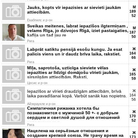
Jauks, kopts vīr iepazisies ar sievieti jaukām
М
189
attiecībām.
52
Екабпилс и р-он
Sveikas meitenes, labrat iepazīšos ilgtermiņam ,
М
velams Rīga, jo dzivojos Rīgā, iziet pastaigaties,
187
kafija un tad jau re
50
Рига
Labprāt satiktu pensijā esošu kungu. Ja esat
Ж
164
palicis viens un ir daudz brīva laika, rakstiet.
66
Рига
Mīļa, saprotoša, uzticīga sieviete vēlas
Ж
iepazīties ar līdzīgi domājošu vīrieti jaukām,
165
sirsnīgām attiecībām. Raksti,
59
Цесис и р-он
Iepazīšos ar vīrieti draudzīgām attiecībām, brīvā
Ж
164
laika pavadīšanai kopā. Varbūt sanāk kas nopietns.
56
Айзкраукле и р-он
Cимпатичная рижанка хотела бы
Ж
познакомится с мужчиной 50 +- с добрым
170
сердцем и светлой душой для отношений
52
наполненных р
Рига
Нацелена на серьёзные отношения и
Ж
создание крепкой союза. Не трачу время на
173