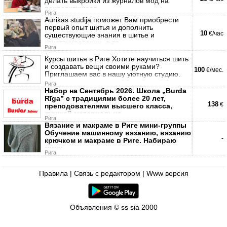
делать выкройки из журналов мод на
понравившиеся
Рига
Aurikas studija поможет Вам приобрести
первый опыт шитья и дополнить
10
€/час
существующие знания в шитье и
конструировании, а та
Рига
Курсы шитья в Риге Хотите научиться шить
и создавать вещи своими руками?
100
€/мес.
Приглашаем вас в нашу уютную студию.
Рига
Набор на Сентябрь 2026. Школа „Burda
Rīga” с традициями более 20 лет,
138
€
преподователями высшего класса,
лучшей материально
Рига
Вязание и макраме в Риге мини-группы
Обучение машинному вязанию, вязанию
-
крючком и макраме в Риге. Набираю
мини-
Рига
Правила
|
Связь с редактором
|
Www версия
Объявления © ss sia 2000