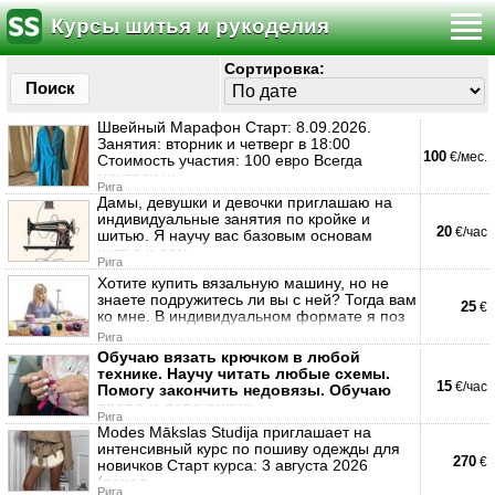
Курсы шитья и рукоделия
Сортировка:
Поиск
Швейный Марафон Старт: 8.09.2026.
Занятия: вторник и четверг в 18:00
100
€/мес.
Стоимость участия: 100 евро Всегда
мечтали ш
Рига
Дамы, девушки и девочки приглашаю на
индивидуальные занятия по кройке и
20
€/час
шитью. Я научу вас базовым основам
шитья и рем
Рига
Хотите купить вязальную машину, но не
знаете подружитесь ли вы с ней? Тогда вам
25
€
ко мне. В индивидуальном формате я поз
Рига
Обучаю вязать крючком в любой
технике. Научу читать любые схемы.
15
€/час
Помогу закончить недовязы. Обучаю
право и лево руких.
Рига
Modes Mākslas Studija приглашает на
интенсивный курс по пошиву одежды для
270
€
новичков Старт курса: 3 августа 2026
(понед
Рига