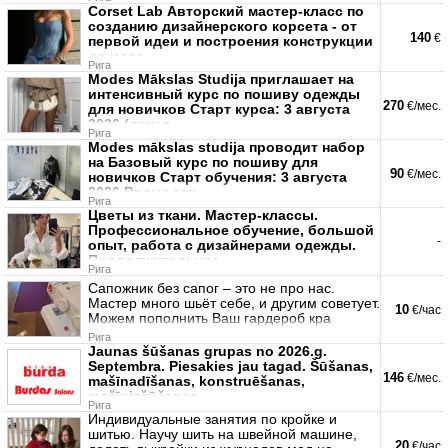
Corset Lab Авторский мастер-класс по
созданию дизайнерского корсета - от
140
€
первой идеи и построения конструкции
до идеа
Рига
Modes Mākslas Studija приглашает на
интенсивный курс по пошиву одежды
270
€/мес.
для новичков Старт курса: 3 августа
2026 (понед
Рига
Modes mākslas studija проводит набор
на Базовый курс по пошиву для
90
€/мес.
новичков Старт обучения: 3 августа
2026 Время зан
Рига
Цветы из ткани. Мастер-классы.
Профессиональное обучение, большой
-
опыт, работа с дизайнерами одежды.
Продолжительнос
Рига
Сапожник без сапог – это не про нас.
Мастер много шьёт себе, и другим советует.
10
€/час
Можем пополнить Ваш гардероб кра
Рига
Jaunas šūšanas grupas no 2026.g.
Septembra. Piesakies jau tagad. Šūšanas,
146
€/мес.
mašīnadīšanas, konstruēšanas,
mašīnizšūšanas,
Рига
Индивидуальные занятия по кройке и
шитью. Научу шить на швейной машине,
20
€/час