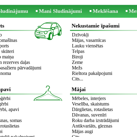
 Sludinājumu
Mani Sludinājumi
Meklēšana
Me
ts
Nekustamie īpašumi
o
Dzīvokļi
omašīnas
Mājas, vasarnīcas
ports
Lauku viensētas
 skūteri
Telpas
o maiņa
Biroji
 rezerves daļas
Zeme
asažieru pārvadājumi
Mežs
a noma
Rieltora pakalpojumi
Cits...
apavi
Mājai
pģērbi
Mēbeles, interjers
ģērbi
Veselība, skaistums
rbi, apavi
Dārglietas, rotaslietas
Dāvanas, suvenīri
ksnas, somas
Roku darba izstrādājumi
rotaslietas
Antikvariāts, gleznas
bi
Mājas augi
ateljē pakalpojumi
Cits...