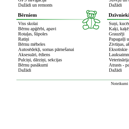
Dažādi un remonts
Dažādi
Bērniem
Dzīvniek
Viss skolai
Suņi, kucē
Bērnu apģērbi, apavi
Kaķi, kaķē
Rotaļas, šūpoles
Grauzēji
Ratiņi
Papagaiļi u
Bērnu mēbeles
Zivtiņas, a
Autosēdekļi, somas pārnešanai
Eksotiskie 
Aksesuāri, ēdiens
Lauksaimni
Pulciņi, dārziņi, sekcijas
Veterinārij
Bērnu pasākumi
Atrasts - p
Dažādi
Dažādi
Noteikumi