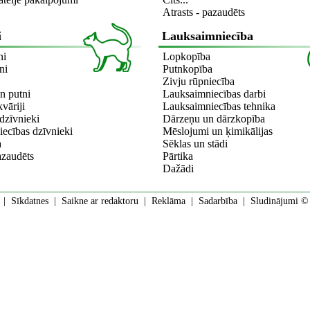
Atrasts - pazaudēts
i
Lauksaimniecība
ni
Lopkopība
ni
Putnkopība
Zivju rūpniecība
n putni
Lauksaimniecības darbi
kvāriji
Lauksaimniecības tehnika
dzīvnieki
Dārzeņu un dārzkopība
ecības dzīvnieki
Mēslojumi un ķimikālijas
a
Sēklas un stādi
azaudēts
Pārtika
Dažādi
|
Sīkdatnes
|
Saikne ar redaktoru
|
Reklāma
|
Sadarbība
| Sludinājumi © 