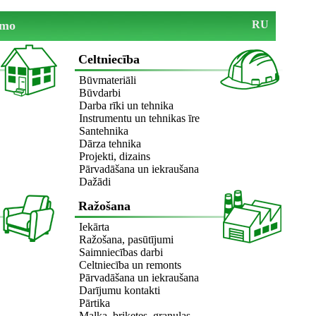
mo
RU
Celtniecība
Būvmateriāli
Būvdarbi
Darba rīki un tehnika
Instrumentu un tehnikas īre
Santehnika
Dārza tehnika
Projekti, dizains
Pārvadāšana un iekraušana
Dažādi
Ražošana
Iekārta
Ražošana, pasūtījumi
Saimniecības darbi
Celtniecība un remonts
Pārvadāšana un iekraušana
Darījumu kontakti
Pārtika
Malka, briketes, granulas