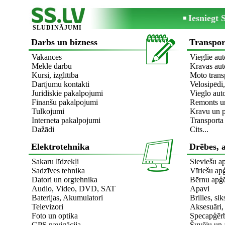
Iesniegt
SLUDINĀJUMI
Darbs un bizness
Transpor
Vakances
Vieglie aut
Meklē darbu
Kravas aut
Kursi, izglītība
Moto trans
Darījumu kontakti
Velosipēdi,
Juridiskie pakalpojumi
Vieglo aut
Finanšu pakalpojumi
Remonts un
Tulkojumi
Kravu un p
Interneta pakalpojumi
Transport
Dažādi
Cits...
Elektrotehnika
Drēbes, 
Sakaru līdzekļi
Sieviešu a
Sadzīves tehnika
Vīriešu ap
Datori un orgtehnika
Bērnu apģē
Audio, Video, DVD, SAT
Apavi
Baterijas, Akumulatori
Brilles, si
Televizori
Aksesuāri, 
Foto un optika
Specapģēr
GPS navigācija
Šuvēju un 