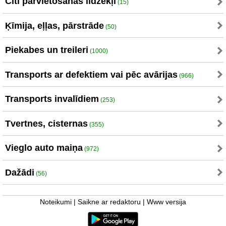
Citi pārvietošanas līdzekļi
(15)
Ķīmija, eļļas, pārstrāde
(50)
Piekabes un treileri
(1000)
Transports ar defektiem vai pēc avārijas
(966)
Transports invalīdiem
(253)
Tvertnes, cisternas
(355)
Vieglo auto maiņa
(972)
Dažādi
(56)
Noteikumi
|
Saikne ar redaktoru
|
Www versija