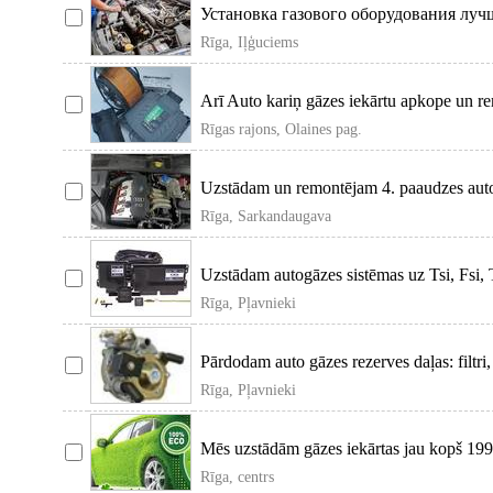
Установка газового оборудования луч
производства (всех поколений
Rīga, Iļģuciems
Arī Auto kariņ gāzes iekārtu apkope un re
gázes iek
Rīgas rajons, Olaines pag.
Uzstādam un remontējam 4. paaudzes auto g
820 Eur 6
Rīga, Sarkandaugava
Uzstādam autogāzes sistēmas uz Tsi, Fsi, 
ar tiešā
Rīga, Pļavnieki
Pārdodam auto gāzes rezerves daļas: filtri
sprauslas u
Rīga, Pļavnieki
Mēs uzstādām gāzes iekārtas jau kopš 19
veicam apko
Rīga, centrs