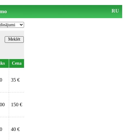
mo
RU
iks
Cena
00
35 €
.00
150 €
00
40 €