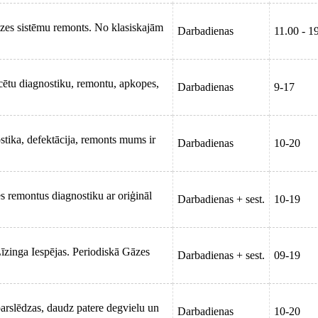
gāzes sistēmu remonts. No klasiskajām
Darbadienas
11.00 - 1
cētu diagnostiku, remontu, apkopes,
Darbadienas
9-17
tika, defektācija, remonts mums ir
Darbadienas
10-20
s remontus diagnostiku ar oriģināl
Darbadienas + sest.
10-19
Līzinga Iespējas. Periodiskā Gāzes
Darbadienas + sest.
09-19
i parslēdzas, daudz patere degvielu un
Darbadienas
10-20