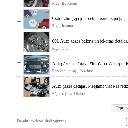
kaudze
Rīga, Iļģuciems
Csdd izbrāķēja jo co ch pārsniedz pieļauj
maciņa biez
Rīga, Imanta
60L Auto gāzes balons un iekārtas detaļa
bildē
Rīga, Cits
Autogāzes iekārtas. Pārdošana. Apkope. 
regulēšana.
Rēzekne un raj., Rēzekne
Auto gāzes detaļas. Pieejams viss kas red
Rīgas rajons, Olaine
Iepriek
Parādīt izvēlētos sludinājumus