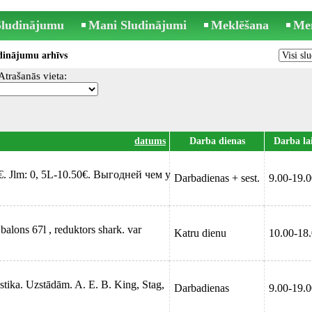
 Sludinājumu
Mani Sludinājumi
Meklēšana
Me
dinājumu arhīvs
Atrašanās vieta:
datums
Darba dienas
Darba la
0€. Jlm: 0, 5L-10.50€. Выгодней чем у
Darbadienas + sest.
9.00-19.
 balons 67l , reduktors shark. var
Katru dienu
10.00-18
stika. Uzstādām. A. E. B. King, Stag,
Darbadienas
9.00-19.