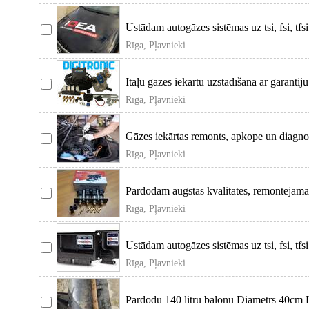
Ustādam autogāzes sistēmas uz tsi, fsi, tfsi
benz
Rīga, Pļavnieki
Itāļu gāzes iekārtu uzstādīšana ar garant
Piedā
Rīga, Pļavnieki
Gāzes iekārtas remonts, apkope un diagn
kompjūterdia
Rīga, Pļavnieki
Pārdodam augstas kvalitātes, remontējama
(Polija) 1 c
Rīga, Pļavnieki
Ustādam autogāzes sistēmas uz tsi, fsi, tfsi,
Rīga, Pļavnieki
Pārdodu 140 litru balonu Diametrs 40cm Li