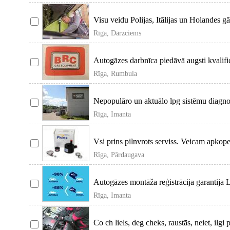
Visu veidu Polijas, Itālijas un Holandes 
līdz ti
Rīga, Dārzciems
Autogāzes darbnīca piedāvā augsti kvalifi
iekārtu uzs
Rīga, Rumbula
Nepopulāro un aktuālo lpg sistēmu diagnos
visa nepiec
Rīga, Imanta
Vsi prins pilnvrots serviss. Veicam apkope
programatūr
Rīga, Pārdaugava
Autogāzes montāža reģistrācija garantija 
Sistēmas Apk
Rīga, Imanta
Co ch liels, deg cheks, raustās, neiet, ilg