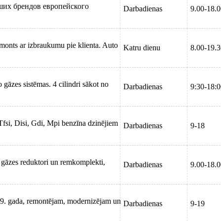
ших брендов европейского
Darbadienas
9.00-18.
monts ar izbraukumu pie klienta. Auto
Katru dienu
8.00-19.
āzes sistēmas. 4 cilindri sākot no
Darbadienas
9:30-18:
Tfsi, Disi, Gdi, Mpi benzīna dzinējiem
Darbadienas
9-18
, gāzes reduktori un remkomplekti,
Darbadienas
9.00-18.
99. gada, remontējam, modernizējam un
Darbadienas
9-19