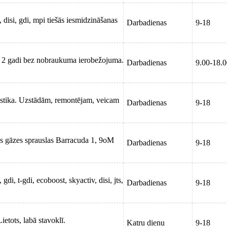
, disi, gdi, mpi tiešās iesmidzināšanas
Darbadienas
9-18
iju 2 gadi bez nobraukuma ierobežojuma.
Darbadienas
9.00-18.
ostika. Uzstādām, remontējam, veicam
Darbadienas
9-18
s gāzes sprauslas Barracuda 1, 9oM
Darbadienas
9-18
 gdi, t-gdi, ecoboost, skyactiv, disi, jts,
Darbadienas
9-18
etots, labā stavoklī.
Katru dienu
9-18