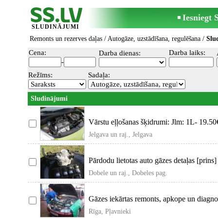
Iesniegt
SLUDINĀJUMI
Remonts un rezerves daļas
/
Autogāze, uzstādīšana, regulēšana
/
Slu
Cena:
Darba laiks:
Darba dienas:
-
Režīms:
Sadaļa:
Sludinājumi
Vārstu eļļošanas šķidrumi: Jlm: 1L- 19.5
нас не
Jelgava un raj., Jelgava
Pārdodu lietotas auto gāzes detaļas [prins]
atseviški
Dobele un raj., Dobeles pag.
Gāzes iekārtas remonts, apkope un diagno
Brc, Oskar
Rīga, Pļavnieki