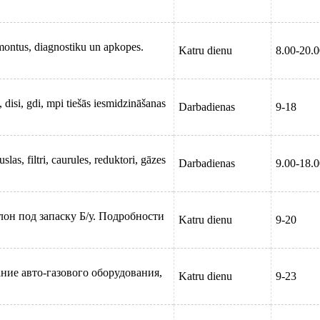
montus, diagnostiku un apkopes.
Katru dienu
8.00-20.
, disi, gdi, mpi tiešās iesmidzināšanas
Darbadienas
9-18
las, filtri, caurules, reduktori, gāzes
Darbadienas
9.00-18.
он под запаску Б/у. Подробности
Katru dienu
9-20
ние авто-газового оборудования,
Katru dienu
9-23