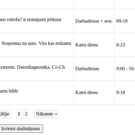
amo robežu? ir risinājumi jebkura
Darbadienas + sest.
09-19
s. Noņemtas no auto. Viss kas redzams
Katru dienu
8-23
Remonts. Datordiagnostika. Co-Ch
Darbadienas
9:00 - 16
zams bilde
Katru dienu
9-18
šējie
1
2
Nākamie