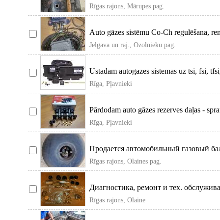
Rīgas rajons, Mārupes pag.
Auto gāzes sistēmu Co-Ch regulēšana, re
Veicam arī gāzes
Jelgava un raj., Ozolnieku pag.
Ustādam autogāzes sistēmas uz tsi, fsi, tfsi
benz
Rīga, Pļavnieki
Pārdodam auto gāzes rezerves daļas - spraus
balon
Rīga, Pļavnieki
Продается автомобильный газовый бал
по телефону.
Rīgas rajons, Olaines pag.
Диагностика, ремонт и тех. обслужива
компьютерная диагнос
Rīgas rajons, Olaine