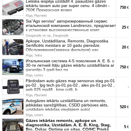
Lieliska iespēja uzstādīt 4. paaudzes gāzes
iekārtu tavam auto par super cenu. 4 cilindri -
750
€
750€ Прекрасная возмо
Rīga, Pļavnieki
Sia”Ags serviss” авторизированный сервис
итальянской компании Landirenzo, предлагает
25
€
к установке высококачественные комп
Daugavpils un raj., Daugavpils
Apkope, Uzstādīšana, Remonts, Diagnostika.
Sertificēts meistars ar 10 gadu pieredze.
20
€
Обслуживание(замена фильтров) нас
Rīga, Teika
Итальянская система 4-5 поколения А. Е. Б. с
30-ти летней Itāļu gāzes iekārtu uzstādīšana ar
750
€
garantiju 3 gadi bez no
Rīga, centrs
Pārdodam auto gāzes map sensorus stag ps-01
ps-02 , lpg tech ps-01 ps-02 , alex ps-01 ps-02 ,
-
aeb 025 mp48 , kme cct6, b
Rīga, Pļavnieki
Autogāzes iekārtu uzstādīšana un remonts,
jebkādas sarežģītības, CSDD pārbūves akts,
520
€
uzstādam iekārtas vieglajiem auto(
Rīga, centrs
Gāzes iekārtas remonts, apkope un
diagnostika. Uzstādām. A. E. B. King, Stag,
5
€
Brc, Oskar, Optima un citas. CO/HC Priekš