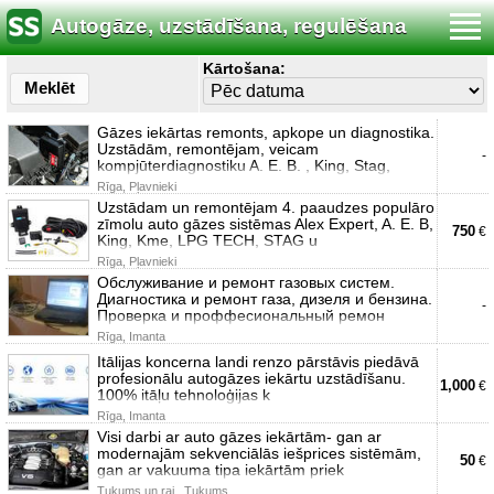
Autogāze, uzstādīšana, regulēšana
Kārtošana:
Meklēt
Gāzes iekārtas remonts, apkope un diagnostika.
Uzstādām, remontējam, veicam
-
kompjūterdiagnostiku A. E. B. , King, Stag,
Rīga, Pļavnieki
Uzstādam un remontējam 4. paaudzes populāro
zīmolu auto gāzes sistēmas Alex Expert, A. E. B,
750
€
King, Kme, LPG TECH, STAG u
Rīga, Pļavnieki
Обслуживание и ремонт газовых систем.
Диагностика и ремонт газа, дизеля и бензина.
-
Проверка и проффесиональный ремон
Rīga, Imanta
Itālijas koncerna landi renzo pārstāvis piedāvā
profesionālu autogāzes iekārtu uzstādīšanu.
1,000
€
100% itāļu tehnoloģijas k
Rīga, Imanta
Visi darbi ar auto gāzes iekārtām- gan ar
modernajām sekvenciālās iešprices sistēmām,
50
€
gan ar vakuuma tipa iekārtām priek
Tukums un raj., Tukums