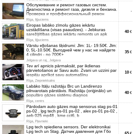
Обслуживание и ремонт газовых систем.
Диагностика и ремонт газа, дизеля и бензина.
-
Проверка и проффесиональный ремон
Rīga, Iļģuciems
Eiropas labāko zīmolu gāzes iekārtu
uzstādīšana (visas paaudzes). - Jebkuras
40
€
sarežģītības gāzes iekārtu remonts un apk
Rīga, Iļģuciems
Vārstu eļļošanas šķidrumi: Jlm: 1L- 19.50€. Jlm:
0, 5L-10.50€. Выгодней чем у нас не найдете
35
€
4 cilindri - no 700€+
Jelgava un raj., Jelgava
Tev arī apnicis pārmaksāt, par ikdienas
pārvietošanos ar Savu auto. Zvani un uzzini par
10
€
iespēju aprīkot savu automašīnu
Rīga, Ziepniekkalns
Labāko Itāļu ražotāju Brc un Landirenzo
pilnvarotais pārstāvis. Ražotāju (oriģinālo) un
40
€
populāro gāzes sistēmu diagnos
Rīga, centrs
Pārdodam auto gāzes map sensorus stag ps-01
ps-02 , lpg tech ps-01 ps-02 , alex ps-01 ps-02 ,
-
aeb 025 mp48 , kme cct6, b
Rīga, Pļavnieki
Lpg tech spiediena sensors. Der elektronikai
Lpg tech un Stag. Датчик давления для Гбо
65
€