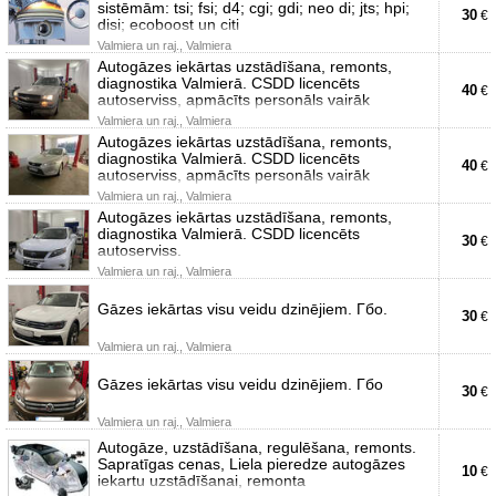
sistēmām: tsi; fsi; d4; cgi; gdi; neo di; jts; hpi;
30
€
disi; ecoboost un citi
Valmiera un raj., Valmiera
Autogāzes iekārtas uzstādīšana, remonts,
diagnostika Valmierā. CSDD licencēts
40
€
autoserviss, apmācīts personāls vairāk
Valmiera un raj., Valmiera
Autogāzes iekārtas uzstādīšana, remonts,
diagnostika Valmierā. CSDD licencēts
40
€
autoserviss, apmācīts personāls vairāk
Valmiera un raj., Valmiera
Autogāzes iekārtas uzstādīšana, remonts,
diagnostika Valmierā. CSDD licencēts
30
€
autoserviss.
Valmiera un raj., Valmiera
Gāzes iekārtas visu veidu dzinējiem. Гбо.
30
€
Valmiera un raj., Valmiera
Gāzes iekārtas visu veidu dzinējiem. Гбо
30
€
Valmiera un raj., Valmiera
Autogāze, uzstādīšana, regulēšana, remonts.
Sapratīgas cenas, Liela pieredze autogāzes
10
€
iekartu uzstādīšanai, remonta