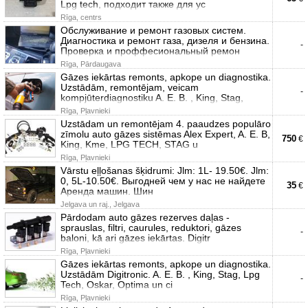
Lpg tech, подходит также для ус
Rīga, centrs
Обслуживание и ремонт газовых систем.
Диагностика и ремонт газа, дизеля и бензина.
-
Проверка и проффесиональный ремон
Rīga, Pārdaugava
Gāzes iekārtas remonts, apkope un diagnostika.
Uzstādām, remontējam, veicam
-
kompjūterdiagnostiku A. E. B. , King, Stag,
Rīga, Pļavnieki
Uzstādam un remontējam 4. paaudzes populāro
zīmolu auto gāzes sistēmas Alex Expert, A. E. B,
750
€
King, Kme, LPG TECH, STAG u
Rīga, Pļavnieki
Vārstu eļļošanas šķidrumi: Jlm: 1L- 19.50€. Jlm:
0, 5L-10.50€. Выгодней чем у нас не найдете
35
€
Аренда машин. Шин
Jelgava un raj., Jelgava
Pārdodam auto gāzes rezerves daļas -
sprauslas, filtri, caurules, reduktori, gāzes
-
baloni, kā ari gāzes iekārtas. Digitr
Rīga, Pļavnieki
Gāzes iekārtas remonts, apkope un diagnostika.
Uzstādām Digitronic. A. E. B. , King, Stag, Lpg
-
Tech, Oskar, Optima un ci
Rīga, Pļavnieki