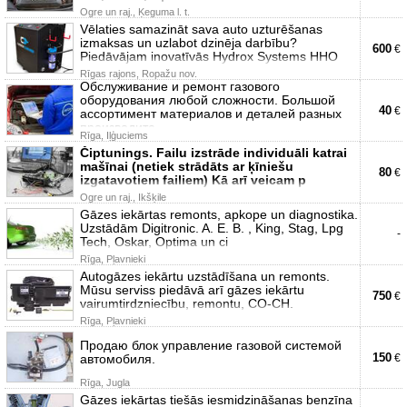
Ogre un raj., Ķeguma l. t.
Vēlaties samazināt sava auto uzturēšanas
izmaksas un uzlabot dzinēja darbību?
600
€
Piedāvājam inovatīvās Hydrox Systems HHO
Rīgas rajons, Ropažu nov.
Обслуживание и ремонт газового
оборудования любой сложности. Большой
40
€
ассортимент материалов и деталей разных
производите
Rīga, Iļģuciems
Čiptunings. Failu izstrāde individuāli katrai
mašīnai (netiek strādāts ar ķīniešu
80
€
izgatavotiem failiem) Kā arī veicam p
Ogre un raj., Ikšķile
Gāzes iekārtas remonts, apkope un diagnostika.
Uzstādām Digitronic. A. E. B. , King, Stag, Lpg
-
Tech, Oskar, Optima un ci
Rīga, Pļavnieki
Autogāzes iekārtu uzstādīšana un remonts.
Mūsu serviss piedāvā arī gāzes iekārtu
750
€
vairumtirdzniecību, remontu, CO-CH.
Rīga, Pļavnieki
Продаю блок управление газовой системой
150
автомобиля.
€
Rīga, Jugla
Gāzes iekārtas tiešās iesmidzināšanas benzīna